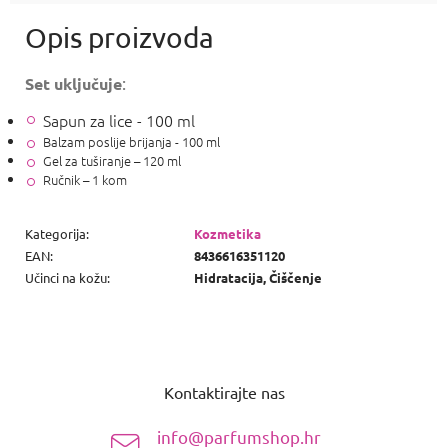
:
Set uključuje
Sapun za lice - 100 ml
Balzam poslije brijanja - 100 ml
Gel za tuširanje – 120 ml
Ručnik – 1 kom
Kategorija
:
Kozmetika
EAN
:
8436616351120
Učinci na kožu
:
Hidratacija, Čiščenje
P
o
Kontaktirajte nas
d
n
info@parfumshop.hr
o