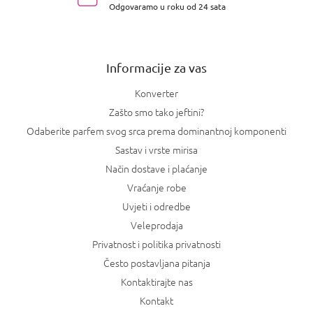
Odgovaramo u roku od 24 sata
ž
j
e
Informacije za vas
Konverter
Zašto smo tako jeftini?
Odaberite parfem svog srca prema dominantnoj komponenti
Sastav i vrste mirisa
Način dostave i plaćanje
Vraćanje robe
Uvjeti i odredbe
Veleprodaja
Privatnost i politika privatnosti
Često postavljana pitanja
Kontaktirajte nas
Kontakt