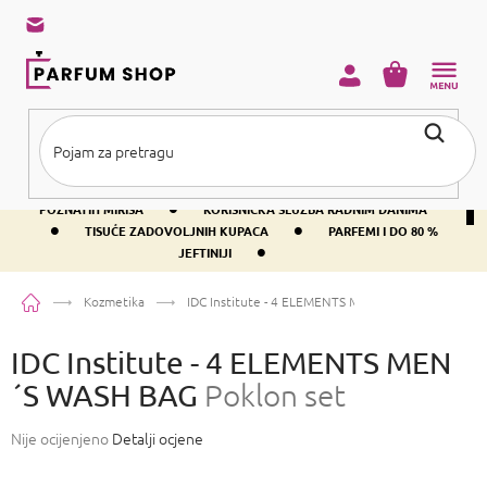
Preskoči
na
sadržaj
KOŠARICA
•
BESPLATNA DOSTAVA IZNAD PRIBLIŽNO 37 €
400+ SVJETSKI
•
POZNATIH MIRISA
KORISNIČKA SLUŽBA RADNIM DANIMA
•
•
TISUĆE ZADOVOLJNIH KUPACA
PARFEMI I DO 80 %
•
JEFTINIJI
Početna
Kozmetika
IDC Institute - 4 ELEMENTS MEN´S WASH BAG
Pokl
IDC Institute - 4 ELEMENTS MEN
´S WASH BAG
Poklon set
Prosječna
Nije ocijenjeno
Detalji ocjene
ocjena
proizvoda