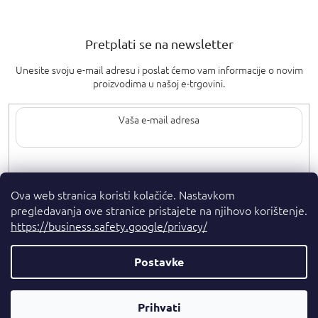
Pretplati se na newsletter
Unesite svoju e-mail adresu i poslat ćemo vam informacije o novim
proizvodima u našoj e-trgovini.
Upisom svoje e-pošte pristajete na
uvjete privatnosti
.
Ova web stranica koristi kolačiće. Nastavkom
pregledavanja ove stranice pristajete na njihovo korištenje.
https://business.safety.google/privacy/
Postavke
Autorska prava 2026
. Sva prava pridržana.
Parfumshop.hr
Parfemski
Kreirao Shoptet Premium
Prihvati
Savjetnik