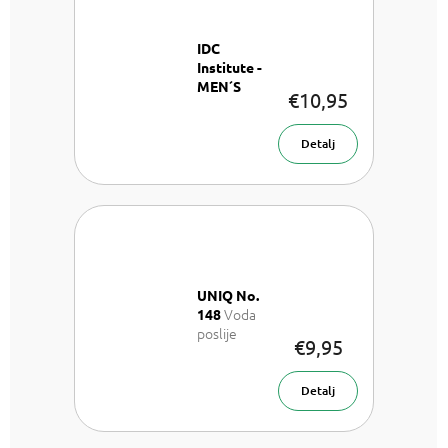
IDC
Institute -
MEN´S
€10,95
LUXURY
Poklon set
Detalj
UNIQ No.
Voda
148
poslije
€9,95
brijanja 100
ml
Detalj