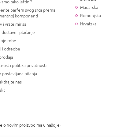
 smo tako jeftini?
Mađarska
erite parfem svog srca prema
Rumunjska
nantnoj komponenti
Hrvatska
v i vrste mirisa
 dostave i plaćanje
anje robe
i i odredbe
prodaja
tnost i politika privatnosti
 postavljana pitanja
ktirajte nas
akt
je o novim proizvodima u našoj e-