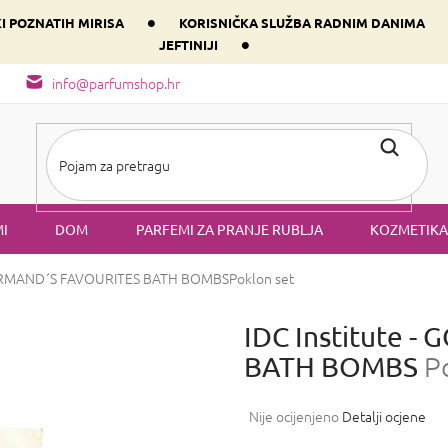
•
KI POZNATIH MIRISA
KORISNIČKA SLUŽBA RADNIM DANIMA
•
JEFTINIJI
arfem svog srca prema dominantnoj komponenti
Sastav i vrste mirisa
info@parfumshop.hr
I
DOM
PARFEMI ZA PRANJE RUBLJA
KOZMETIKA
GOURMAND´S FAVOURITES BATH BOMBS
Poklon set
IDC Institute 
BATH BOMBS
P
Prosječna
Nije ocijenjeno
Detalji ocjene
ocjena