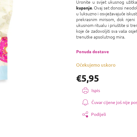
proizvoda
Uronite u svijet ukusnog užitk
je
. Ovaj set donosi neodol
kupanje
0,0
u luksuzno i ​​osvježavajuće isk
od
prekrasnim mirisom, dok njeni 
5
ukusnom ritualu i priuštite si tr
zvjezdica.
koje će zadovoljiti sva vaša osje
trenutke apsolutnog mira.
Ponuda dostave
Očekujemo uskoro
€5,95
Izmjeri
Ispis
cijenu:
Čuvar cijene još nije p
Podijeli