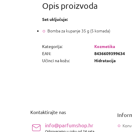
Set uključuje:
Bomba za kupanje 35 g (5 komada)
Kategorija
:
Kozmetika
EAN
:
8436609399634
Učinci na kožu
:
Hidratacija
P
o
d
n
Kontaktirajte nas
Inform
o
ž
info@parfumshop.hr
Konv
j
Odgovaramo u roku od 24 sata