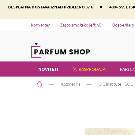
Preskoči
•
BESPLATNA DOSTAVA IZNAD PRIBLIŽNO 37 €
400+ SVJETS
na
sadržaj
Konverter
Zašto smo tako jeftini?
Odaberite p
NOVITETI
RASPRODAJA
PARFEM
Početna
Kozmetika
IDC Institute - 