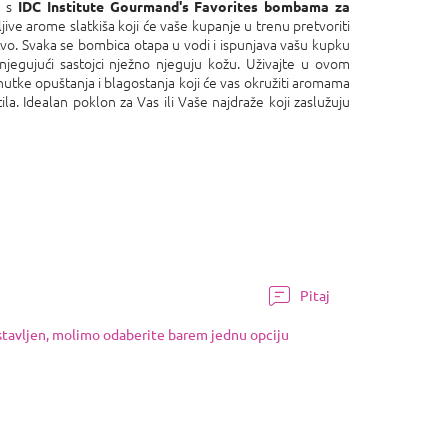
a s
IDC Institute Gourmand's Favorites bombama za
jive arome slatkiša koji će vaše kupanje u trenu pretvoriti
ustvo. Svaka se bombica otapa u vodi i ispunjava vašu kupku
njegujući sastojci nježno njeguju kožu. Uživajte u ovom
enutke opuštanja i blagostanja koji će vas okružiti aromama
tila. Idealan poklon za Vas ili Vaše najdraže koji zaslužuju
Pitaj
ostavljen, molimo odaberite barem jednu opciju