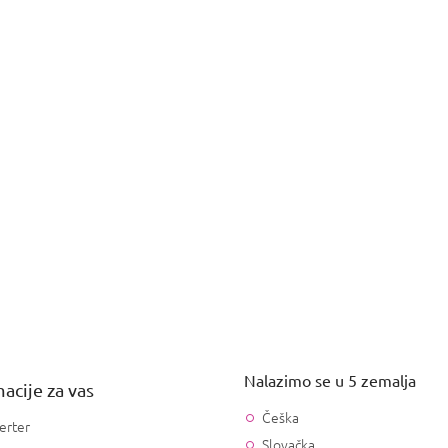
Nalazimo se u 5 zemalja
acije za vas
Češka
erter
Slovačka