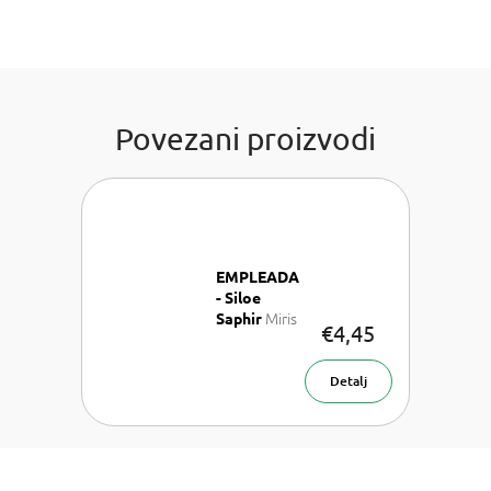
Povezani proizvodi
EMPLEADA
- Siloe
Miris
Saphir
€4,45
za auto
Detalj