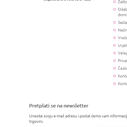
Zašto
e
Odab
domi
Sasta
Način
Vrać
Uvjet
Vele
Priva
Često
Konta
Kont
Pretplati se na newsletter
Unesite svoju e-mail adresu i poslat ćemo vam informaci
trgovini.