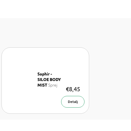
Saphir -
SILOE BODY
Sprej
MIST
€8,45
za tijelo 200
ml
Detalj