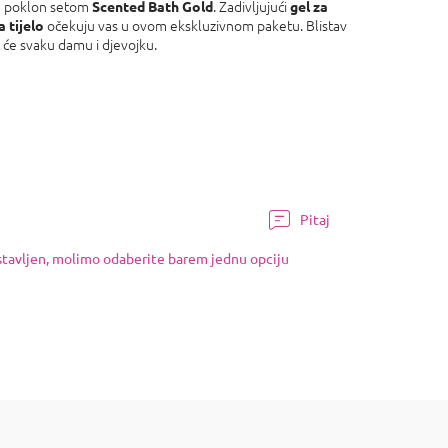
be poklon setom
. Zadivljujući
Scented Bath Gold
gel za
očekuju vas u ovom ekskluzivnom paketu. Blistav
a tijelo
 će svaku damu i djevojku.
Pitaj
ostavljen, molimo odaberite barem jednu opciju