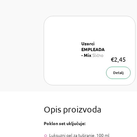
Uzorci
EMPLEADA
Slično
- Mix
€2,45
kao: David
Beckham
Signature for
Detalj
Him, Tom
Ford Bitter
Peach, Louis
Vouitton
Couer
Battant a
Ariana
Grande
Poklon set uključuje:
Thank U
Next
Luksuzni gel za tuširanje, 100 ml