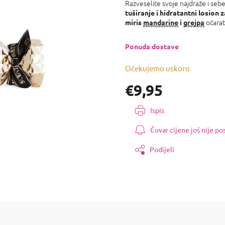
proizvoda
Razveselite svoje najdraže i se
je
tuširanje i hidratantni losion z
0,0
očarat
miris
mandarine
i
grejpa
od
5
Ponuda dostave
zvjezdica.
Očekujemo uskoro
€9,95
Izmjeri
Ispis
cijenu:
Čuvar cijene još nije p
Podijeli