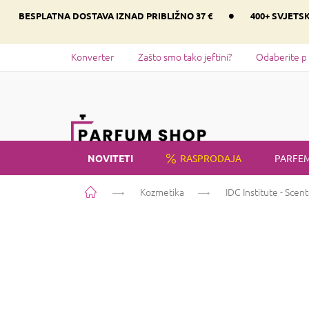
Preskoči
•
BESPLATNA DOSTAVA IZNAD PRIBLIŽNO 37 €
400+ SVJETS
na
sadržaj
Konverter
Zašto smo tako jeftini?
Odaberite p
NOVITETI
RASPRODAJA
PARFEM
Početna
Kozmetika
IDC Institute - Sce