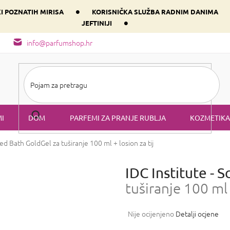
•
KI POZNATIH MIRISA
KORISNIČKA SLUŽBA RADNIM DANIMA
•
JEFTINIJI
arfem svog srca prema dominantnoj komponenti
Sastav i vrste mirisa
info@parfumshop.hr
I
DOM
PARFEMI ZA PRANJE RUBLJA
KOZMETIKA
nted Bath Gold
Gel za tuširanje 100 ml + losion za tijelo 100 ml
IDC Institute - 
tuširanje 100 ml 
Prosječna
Nije ocijenjeno
Detalji ocjene
ocjena