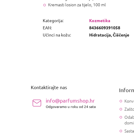
Kremasti losion za tijelo, 100 ml
Kategorija
:
Kozmetika
EAN
:
8436609391058
Učinci na kožu
:
Hidratacija, Čiščenje
P
o
d
n
Kontaktirajte nas
Inform
o
ž
info@parfumshop.hr
Konv
j
Odgovaramo u roku od 24 sata
Zašto
e
Odab
domi
Sasta