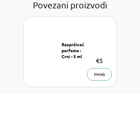
Povezani proizvodi
Raspršivač
parfema -
Crni - 5 ml
€5
Raspršivač
parfema - 5
ml
Detalj