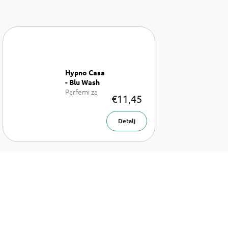
Hypno Casa
- Blu Wash
Parfemi za
€11,45
pranje rublja
Detalj