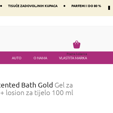
•
•
TISUĆE ZADOVOLJNIH KUPACA
PARFEMI I DO 80 %
Način dostave i plaćanje
Vraćanje robe
Uvjeti i odredbe
Košarica
Prazna košarica
AUTO
O NAMA
VLASTITA MARKA
Scented Bath Gold
Gel za
+ losion za tijelo 100 ml