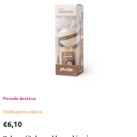
je
0,0
od
5
zvjezdica.
Ponuda dostave
Očekujemo uskoro
€6,10
Izmjeri
cijenu: