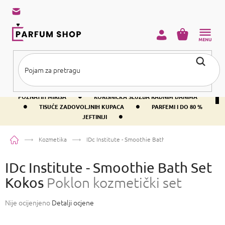
Preskoči
na
sadržaj
KOŠARICA
•
BESPLATNA DOSTAVA IZNAD PRIBLIŽNO 37 €
400+ SVJETSKI
•
POZNATIH MIRISA
KORISNIČKA SLUŽBA RADNIM DANIMA
•
•
TISUĆE ZADOVOLJNIH KUPACA
PARFEMI I DO 80 %
•
JEFTINIJI
Početna
Kozmetika
IDc Institute - Smoothie Bath Set Kokos
Poklon kozm
IDc Institute - Smoothie Bath Set
Kokos
Poklon kozmetički set
Prosječna
Nije ocijenjeno
Detalji ocjene
ocjena
proizvoda