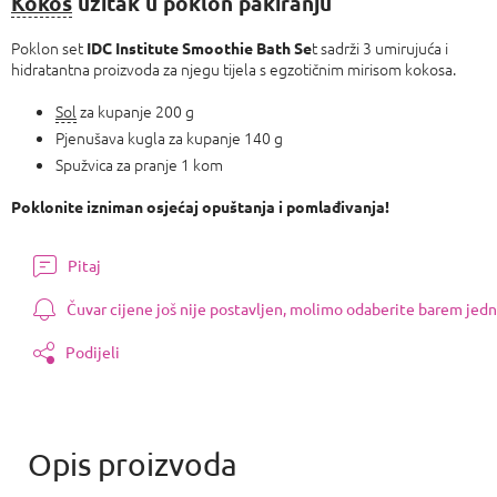
Kokos
užitak u poklon pakiranju
Poklon set
t sadrži 3 umirujuća i
IDC Institute Smoothie Bath Se
hidratantna proizvoda za njegu tijela s egzotičnim mirisom kokosa.
Sol
za kupanje 200 g
Pjenušava kugla za kupanje 140 g
Spužvica za pranje 1 kom
Poklonite izniman osjećaj opuštanja i pomlađivanja!
Pitaj
Čuvar cijene još nije postavljen, molimo odaberite barem jedn
Podijeli