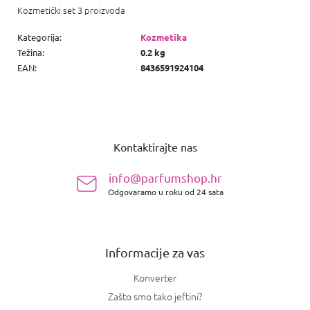
Kozmetički set 3 proizvoda
Kategorija
:
Kozmetika
Težina
:
0.2 kg
EAN
:
8436591924104
P
o
Kontaktirajte nas
d
n
info@parfumshop.hr
o
Odgovaramo u roku od 24 sata
ž
j
e
Informacije za vas
Konverter
Zašto smo tako jeftini?