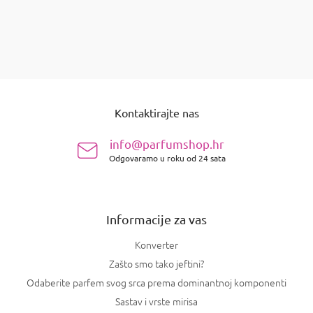
stavki ukupno
1
K
o
n
P
t
o
r
Kontaktirajte nas
d
o
n
l
info@parfumshop.hr
e
o
l
Odgovaramo u roku od 24 sata
ž
i
j
s
e
t
a
Informacije za vas
n
j
Konverter
a
Zašto smo tako jeftini?
Odaberite parfem svog srca prema dominantnoj komponenti
Sastav i vrste mirisa