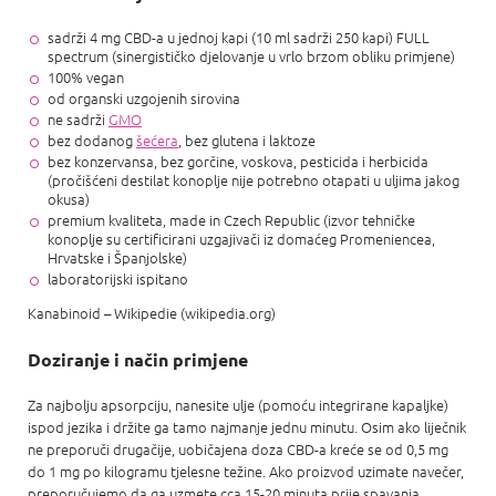
sadrži 4 mg CBD-a u jednoj kapi (10 ml sadrži 250 kapi) FULL
spectrum (sinergističko djelovanje u vrlo brzom obliku primjene)
100% vegan
od organski uzgojenih sirovina
ne sadrži
GMO
bez dodanog
šećera
, bez glutena i laktoze
bez konzervansa, bez gorčine, voskova, pesticida i herbicida
(pročišćeni destilat konoplje nije potrebno otapati u uljima jakog
okusa)
premium kvaliteta, made in Czech Republic (izvor tehničke
konoplje su certificirani uzgajivači iz domaćeg Promeniencea,
Hrvatske i Španjolske)
laboratorijski ispitano
Kanabinoid – Wikipedie (wikipedia.org)
Doziranje i način primjene
Za najbolju apsorpciju, nanesite ulje (pomoću integrirane kapaljke)
ispod jezika i držite ga tamo najmanje jednu minutu. Osim ako liječnik
ne preporuči drugačije, uobičajena doza CBD-a kreće se od 0,5 mg
do 1 mg po kilogramu tjelesne težine. Ako proizvod uzimate navečer,
preporučujemo da ga uzmete cca 15-20 minuta prije spavanja.