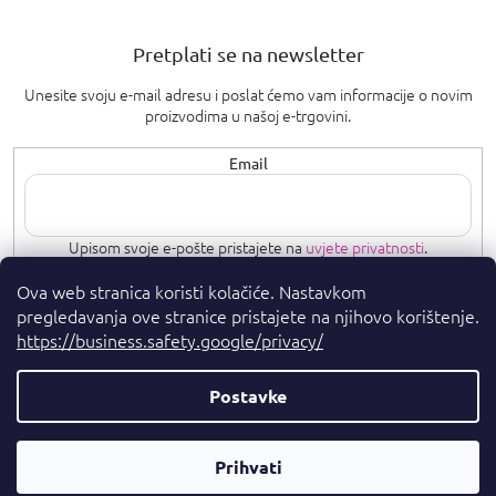
Pretplati se na newsletter
Unesite svoju e-mail adresu i poslat ćemo vam informacije o novim
proizvodima u našoj e-trgovini.
Email
Upisom svoje e-pošte pristajete na
uvjete privatnosti
.
Ova web stranica koristi kolačiće. Nastavkom
PRETPLATI SE
pregledavanja ove stranice pristajete na njihovo korištenje.
https://business.safety.google/privacy/
Postavke
Autorska prava 2026
. Sva prava pridržana.
Parfumshop.hr
Parfemski
Kreirao Shoptet Premium
Prihvati
Savjetnik