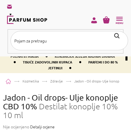
Preskoči
na
sadržaj
KOŠARICA
•
BESPLATNA DOSTAVA IZNAD PRIBLIŽNO 37 €
400+ SVJETSKI
•
POZNATIH MIRISA
KORISNIČKA SLUŽBA RADNIM DANIMA
•
•
TISUĆE ZADOVOLJNIH KUPACA
PARFEMI I DO 80 %
•
JEFTINIJI
Početna
Kozmetika
Zdravlje
Jadon - Oil drops- Ulje konoplje CB
Jadon - Oil drops- Ulje konoplje
CBD 10%
Destilat konoplje 10%
10 ml
Prosječna
Nije ocijenjeno
Detalji ocjene