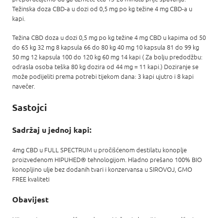
Težinska doza CBD-a u dozi od 0,5 mg po kg težine 4 mg CBD-a u
kapi.
Težina CBD doza u dozi 0,5 mg po kg težine 4 mg CBD u kapima od 50
do 65 kg 32 mg 8 kapsula 66 do 80 kg 40 mg 10 kapsula 81 do 99 kg
50 mg 12 kapsula 100 do 120 kg 60 mg 14 kapi ( Za bolju predodžbu:
odrasla osoba teška 80 kg dozira od 44 mg = 11 kapi.) Doziranje se
može podijeliti prema potrebi tijekom dana: 3 kapi ujutro i 8 kapi
navečer.
Sastojci
Sadržaj u jednoj kapi:
4mg CBD u FULL SPECTRUM u pročišćenom destilatu konoplje
proizvedenom HIPUHED® tehnologijom. Hladno prešano 100% BIO
konopljino ulje bez dodanih tvari i konzervansa u SIROVOJ, GMO
FREE kvaliteti
Obavijest