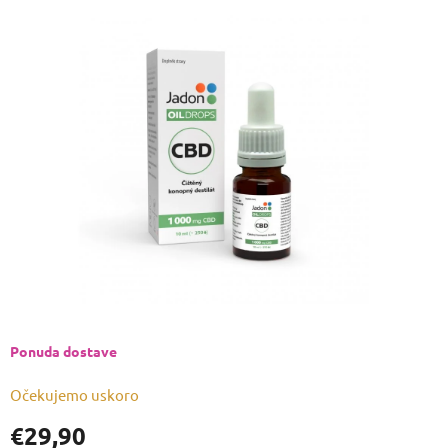
ocjena
proizvoda
je
0,0
od
5
zvjezdica.
Ponuda dostave
Očekujemo uskoro
€29,90