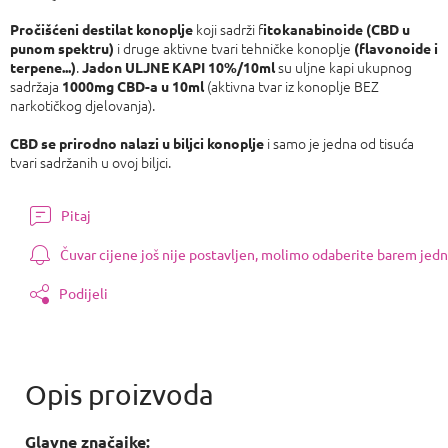
Izmjeri
cijenu:
koji sadrži f
Pročišćeni destilat konoplje
itokanabinoide (CBD u
i druge aktivne tvari tehničke konoplje
punom spektru)
(flavonoide i
.
su uljne kapi ukupnog
terpene...)
Jadon ULJNE KAPI
10%/10ml
sadržaja
(aktivna tvar iz konoplje BEZ
1000mg CBD-a u 10ml
narkotičkog djelovanja).
i samo je jedna od tisuća
CBD se prirodno nalazi u biljci konoplje
tvari sadržanih u ovoj biljci.
Pitaj
Čuvar cijene još nije postavljen, molimo odaberite barem jedn
Podijeli
Glavne značajke: