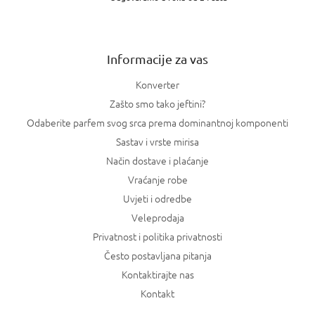
ž
j
e
Informacije za vas
Konverter
Zašto smo tako jeftini?
Odaberite parfem svog srca prema dominantnoj komponenti
Sastav i vrste mirisa
Način dostave i plaćanje
Vraćanje robe
Uvjeti i odredbe
Veleprodaja
Privatnost i politika privatnosti
Često postavljana pitanja
Kontaktirajte nas
Kontakt