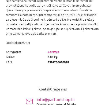
Nije zamjena za raznoliku prehranu. Važno je hraniti se raznoliko i
uravnoteženo te voditi zdrav način života. Čuvati izvan dohvata
djece. Nemojte prekoračiti preporučenu dnevnu dozu. Čuvati na
tamnom i suhom mjestu pri temperaturi od 15-25 °C. Nije prikladno
za djecu mlađu od 3 godine, trudnice i dojilje. Ne koristiti u slučaju
poznate preosjetljivosti na pojedinačne komponente proizvoda. Ako
uzimate bilo kakve lijekove, posavjetujte se s liječnikom ili ljekarnikom
prije uzimanja ovog dodatka prehrani.
Dodatak prehrani
Kategorija
:
Zdravlje
Težina
:
0.05 kg
EAN
:
8594200610098
P
o
Kontaktirajte nas
d
n
info@parfumshop.hr
o
Odgovaramo u roku od 24 sata