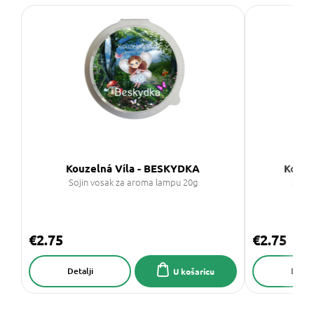
Kouzelná Víla - BESKYDKA
Kouze
Sojin vosak za aroma lampu 20g
Sojin
€2.75
€2.75
Detalji
Detalj
U košaricu