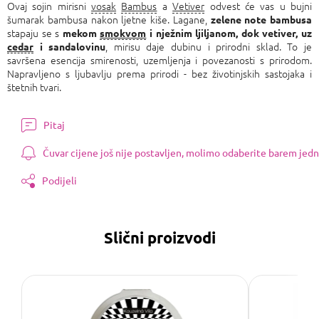
Ovaj sojin mirisni
vosak
Bambus
a
Vetiver
odvest će vas u bujni
šumarak bambusa nakon ljetne kiše. Lagane,
zelene note bambusa
stapaju se s
mekom
smokvom
i nježnim ljiljanom, dok vetiver, uz
, mirisu daje dubinu i prirodni sklad. To je
cedar
i sandalovinu
savršena esencija smirenosti, uzemljenja i povezanosti s prirodom.
Napravljeno s ljubavlju prema prirodi - bez životinjskih sastojaka i
štetnih tvari.
Pitaj
Čuvar cijene još nije postavljen, molimo odaberite barem jedn
Podijeli
Slični proizvodi