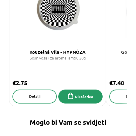
Kouzelná Víla - HYPNÓZA
Goose 
Sojin vosak za aroma lampu 20g
Vo
€2.75
€7.40
Detalji
Detalj
U košaricu
Moglo bi Vam se svidjeti