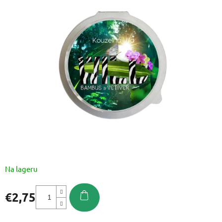
je
0,0
od
5
zvjezdica.
Na lageru
€2,75
Izmjeri
cijenu: