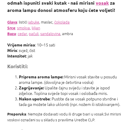
odmah ispuniti svaki kutak - naš mirisni
vosak
za
aroma lampu donosi atmosferu koju ćete voljeti!
: listići
jabuke
, maslac,
čokolada
Glava
:
smokva
,
ljiljan
Srce
:
cedar
,
pačuli
,
sandalovina
, ambra
Baza
: 10–15 sati
Vrijeme mirisa
: svjež, čist
Miris
: jak
Intenzitet
Koristiti:
Mirisni vosak stavite u posudu
Priprema aroma lampe:
aroma lampe. (dovoljna je četvrtina voska)
Upalite čajnu svijeću i stavite je ispod
Zagrijavanje:
zdjelice. Toplina svijeće topi vosak i oslobađa miris.
: Pustite da se vosak potpuno stvrdne i
Nakon upotrebe
tada ga možete lako ukloniti (npr. nožem ili istiskivanjem).
: Nemojte dodavati vodu ili druge tvari u vosak.Svi mirisni
Preporuka
voskovi označeni su u skladu s pravilima Uredbe CLP.