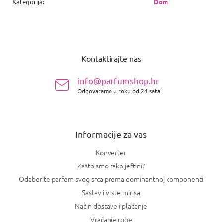
Kategorija
:
Dom
P
o
Kontaktirajte nas
d
n
info@parfumshop.hr
o
Odgovaramo u roku od 24 sata
ž
j
e
Informacije za vas
Konverter
Zašto smo tako jeftini?
Odaberite parfem svog srca prema dominantnoj komponenti
Sastav i vrste mirisa
Način dostave i plaćanje
Vraćanje robe