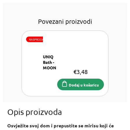
Povezani proizvodi
RASPRODAJA
UNIQ
Bath -
MOON
€3,48
Sol za
kupanje
iz
Dodaj u košaricu
Mrtvog
mora
100g
Osvježite svoj dom i prepustite se mirisu koji će