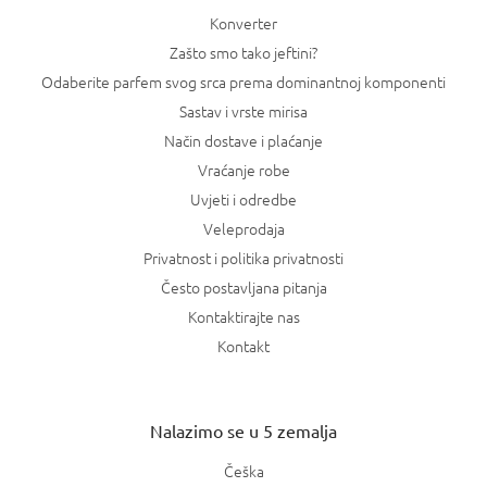
j
Konverter
a
Zašto smo tako jeftini?
Odaberite parfem svog srca prema dominantnoj komponenti
Sastav i vrste mirisa
Način dostave i plaćanje
Vraćanje robe
Uvjeti i odredbe
Veleprodaja
Privatnost i politika privatnosti
Često postavljana pitanja
Kontaktirajte nas
Kontakt
Nalazimo se u 5 zemalja
Češka