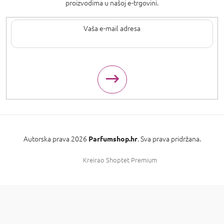
proizvodima u našoj e-trgovini.
Upisom svoje e-pošte pristajete na
uvjete privatnosti
.
Autorska prava 2026
. Sva prava pridržana.
Parfumshop.hr
Kreirao Shoptet Premium