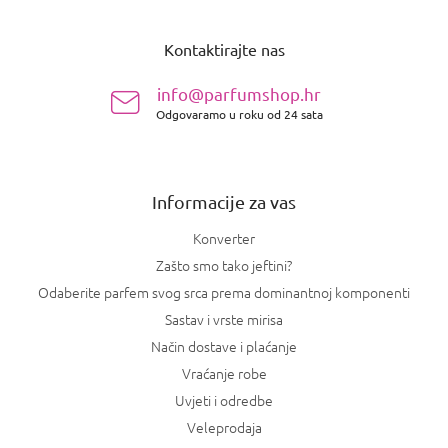
P
o
Kontaktirajte nas
d
n
info@parfumshop.hr
o
Odgovaramo u roku od 24 sata
ž
j
e
Informacije za vas
Konverter
Zašto smo tako jeftini?
Odaberite parfem svog srca prema dominantnoj komponenti
Sastav i vrste mirisa
Način dostave i plaćanje
Vraćanje robe
Uvjeti i odredbe
Veleprodaja