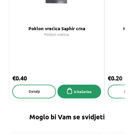
Poklon vrećíca Saphir crna
Kuti
Poklon vrećica
€0.40
€0.20
Detalji
Detalj
U košaricu
Moglo bi Vam se svidjeti