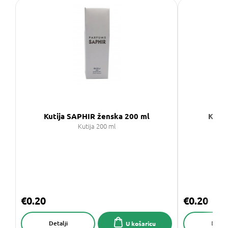
Kutija SAPHIR ženska 200 ml
Kutij
Kutija 200 ml
€0.20
€0.20
Detalji
Detalj
U košaricu