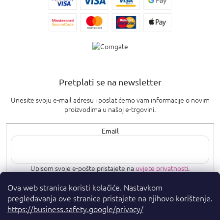
Pretplati se na newsletter
Unesite svoju e-mail adresu i poslat ćemo vam informacije o novim
proizvodima u našoj e-trgovini.
Email
Upisom svoje e-pošte pristajete na
uvjete privatnosti
.
Ova web stranica koristi kolačiće. Nastavkom
PRETPLATI SE
pregledavanja ove stranice pristajete na njihovo korištenje.
https://business.safety.google/privacy/