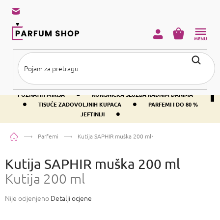
Preskoči
na
sadržaj
KOŠARICA
•
BESPLATNA DOSTAVA IZNAD PRIBLIŽNO 37 €
400+ SVJETSKI
•
POZNATIH MIRISA
KORISNIČKA SLUŽBA RADNIM DANIMA
•
•
TISUĆE ZADOVOLJNIH KUPACA
PARFEMI I DO 80 %
•
JEFTINIJI
Početna
Parfemi
Kutija SAPHIR muška 200 ml
Kutija 200 ml
Kutija SAPHIR muška 200 ml
Kutija 200 ml
Prosječna
Nije ocijenjeno
Detalji ocjene
ocjena
proizvoda