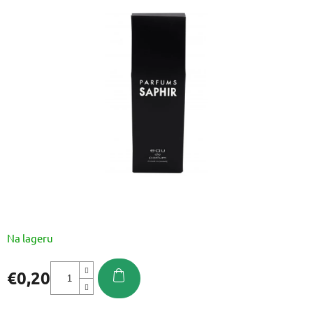
je
0,0
od
5
zvjezdica.
Na lageru
€0,20
Izmjeri
cijenu: