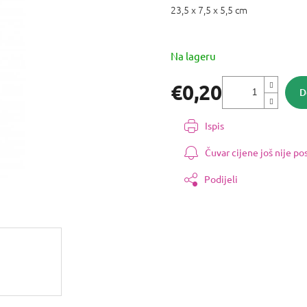
0,0
23,5 x 7,5 x 5,5 cm
od
5
zvjezdica.
Na lageru
€0,20
D
Izmjeri
cijenu:
Ispis
Čuvar cijene još nije p
Podijeli