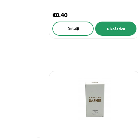
€0.40
Detalji
U košaricu