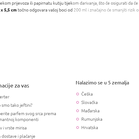
kom prijevoza ili papirnatu kutiju tijekom darivanja, što će osigurati da će p
točno odgovara vašoj boci od 200 ml i značajno će smanjiti rizik o
 x 5,5 cm
Nalazimo se u 5 zemalja
acije za vas
Češka
erter
Slovačka
 smo tako jeftini?
Mađarska
erite parfem svog srca prema
Rumunjska
nantnoj komponenti
Hrvatska
v i vrste mirisa
 dostave i plaćanje