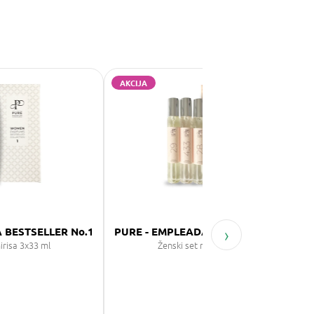
AKCIJA
›
 BESTSELLER No.1
PURE - EMPLEADA BESTSELLER No.4
irisa 3x33 ml
Ženski set mirisa 3x33 ml