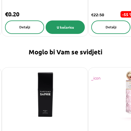
€0.20
-55 
€22.50
Detalji
Detalji
U košaricu
Moglo bi Vam se svidjeti