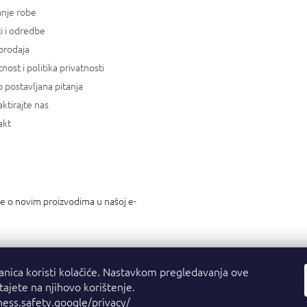
anje robe
i i odredbe
prodaja
tnost i politika privatnosti
 postavljana pitanja
ktirajte nas
akt
je o novim proizvodima u našoj e-
anica koristi kolačiće. Nastavkom pregledavanja ove
stajete na njihovo korištenje.
ness.safety.google/privacy/