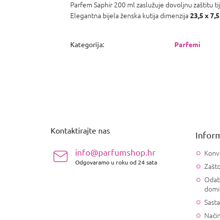
Parfem Saphir 200 ml zaslužuje dovoljnu zaštitu tije
Elegantna bijela ženska kutija dimenzija
23,5 x 7,5
Kategorija
:
Parfemi
P
o
d
n
Kontaktirajte nas
Inform
o
ž
info@parfumshop.hr
Konv
j
Odgovaramo u roku od 24 sata
Zašto
e
Odab
domi
Sasta
Način