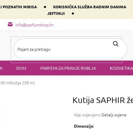
•
KI POZNATIH MIRISA
KORISNIČKA SLUŽBA RADNIM DANIMA
•
JEFTINIJI
arfem svog srca prema dominantnoj komponenti
Sastav i vrste mirisa
info@parfumshop.hr
I
DOM
PARFEMI ZA PRANJE RUBLJA
KOZMETIKA
200 ml
Kutija 200 ml
Kutija SAPHIR ž
Prosječna
Nije ocijenjeno
Detalji ocjene
ocjena
proizvoda
:
Dimenzije
je