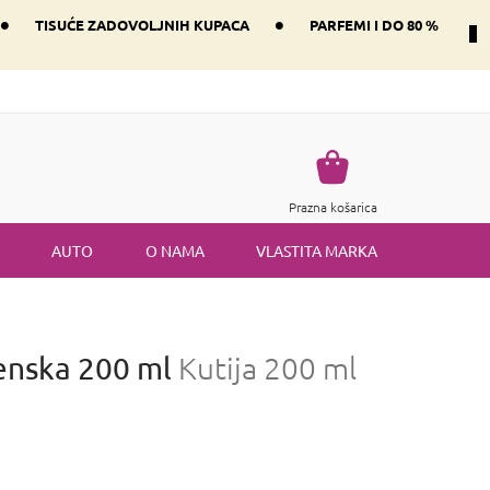
•
•
TISUĆE ZADOVOLJNIH KUPACA
PARFEMI I DO 80 %
Način dostave i plaćanje
Vraćanje robe
Uvjeti i odredbe
Košarica
Prazna košarica
AUTO
O NAMA
VLASTITA MARKA
enska 200 ml
Kutija 200 ml