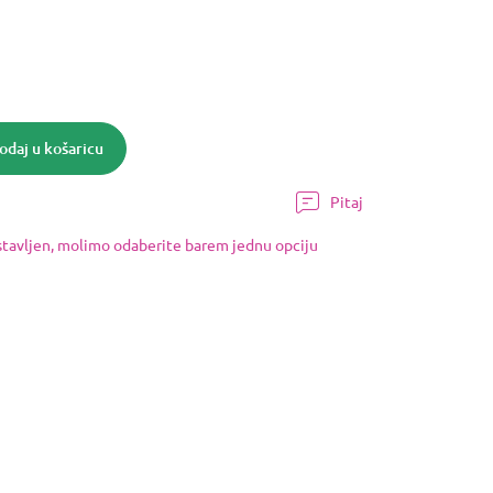
odaj u košaricu
Pitaj
ostavljen, molimo odaberite barem jednu opciju