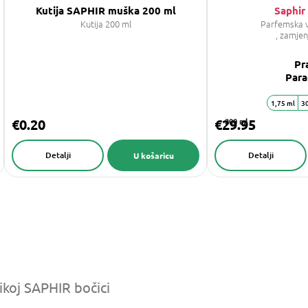
Kutija SAPHIR muška 200 ml
Saphir 
Kutija 200 ml
Parfemska 
, zamjen
Pr
Par
1,75 ml
30
€0.20
€29.95
200 ml
Detalji
Detalji
U košaricu
likoj SAPHIR bočici