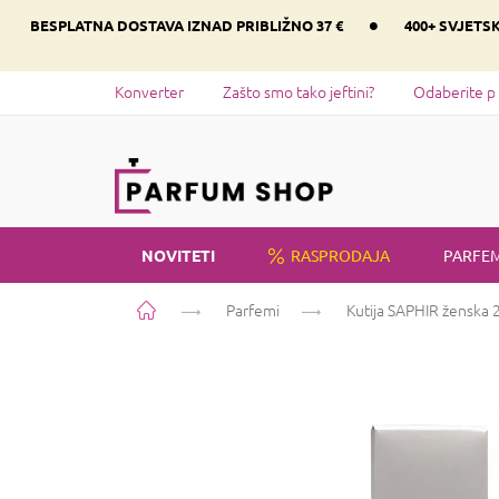
Preskoči
•
BESPLATNA DOSTAVA IZNAD PRIBLIŽNO 37 €
400+ SVJETS
na
sadržaj
Konverter
Zašto smo tako jeftini?
Odaberite p
NOVITETI
RASPRODAJA
PARFEM
Početna
Parfemi
Kutija SAPHIR ženska 