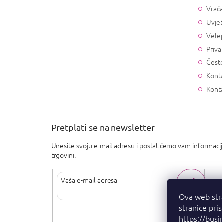
Vrać
Uvjet
Vele
Priva
Često
Konta
Kont
Pretplati se na newsletter
Unesite svoju e-mail adresu i poslat ćemo vam informaci
trgovini.
Ova web str
stranice pri
Upisom svoje e-pošte pristajete na
uvjete privatnosti
.
https://busi