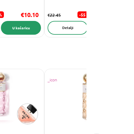
€10.10
€10.10
%
-55 %
€22.45
Detalji
U košaricu
U košaricu