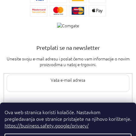
Pretplati se na newsletter
Unesite svoju e-mail adresu i poslat ćemo vam informacije o novim
proizvodima u našoj e-trgovini.
Upisom svoje e-pošte pristajete na
uvjete privatnosti
.
Ova web stranica koristi kolačiće. Nastavkom
pregledavanja ove stranice pristajete na njihovo korištenje.
https://business.safety.google/privacy/