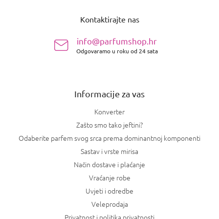
P
o
Kontaktirajte nas
d
n
info@parfumshop.hr
o
Odgovaramo u roku od 24 sata
ž
j
e
Informacije za vas
Konverter
Zašto smo tako jeftini?
Odaberite parfem svog srca prema dominantnoj komponenti
Sastav i vrste mirisa
Način dostave i plaćanje
Vraćanje robe
Uvjeti i odredbe
Veleprodaja
Privatnost i politika privatnosti