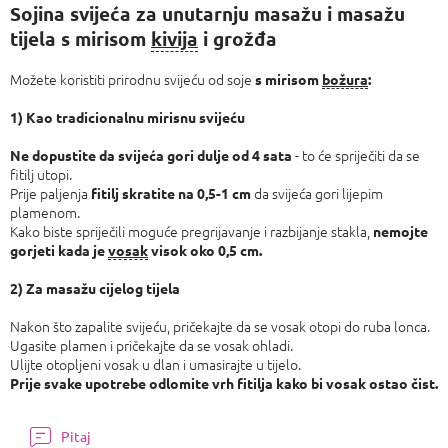
cijenu:
Sojina svijeća za unutarnju masažu i masažu
tijela s mirisom
kivija
i grožđa
Možete koristiti prirodnu svijeću od soje
s mirisom
božura
:
1)
Kao tradicionalnu mirisnu svijeću
- to će spriječiti da se
Ne dopustite da svijeća gori dulje od 4 sata
fitilj utopi.
Prije paljenja
da svijeća gori lijepim
fitilj skratite na 0,5-1 cm
plamenom.
Kako biste spriječili moguće pregrijavanje i razbijanje stakla,
nemojte
gorjeti kada je
vosak
visok oko 0,5 cm.
2)
Za masažu cijelog tijela
Nakon što zapalite svijeću, pričekajte da se vosak otopi do ruba lonca.
Ugasite plamen i pričekajte da se vosak ohladi.
Ulijte otopljeni vosak u dlan i umasirajte u tijelo.
Prije svake upotrebe odlomite vrh fitilja kako bi vosak ostao čist.
Pitaj