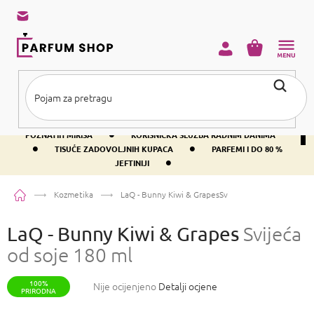
Preskoči
na
sadržaj
KOŠARICA
•
BESPLATNA DOSTAVA IZNAD PRIBLIŽNO 37 €
400+ SVJETSKI
•
POZNATIH MIRISA
KORISNIČKA SLUŽBA RADNIM DANIMA
•
•
TISUĆE ZADOVOLJNIH KUPACA
PARFEMI I DO 80 %
•
JEFTINIJI
Početna
Kozmetika
LaQ - Bunny Kiwi & Grapes
Svijeća od soje 180 ml
LaQ - Bunny Kiwi & Grapes
Svijeća
od soje 180 ml
100%
Prosječna
Nije ocijenjeno
Detalji ocjene
PRIRODNA
ocjena
proizvoda