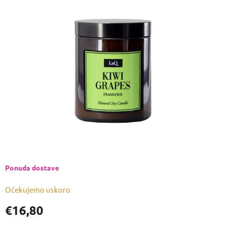
je
0,0
od
5
zvjezdica.
Ponuda dostave
Očekujemo uskoro
€16,80
Izmjeri