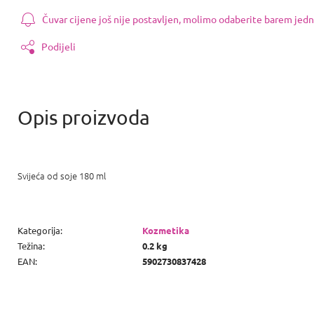
Čuvar cijene još nije postavljen, molimo odaberite barem jedn
Podijeli
Svijeća od soje 180 ml
Kategorija
:
Kozmetika
Težina
:
0.2 kg
EAN
:
5902730837428