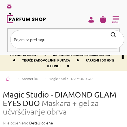
Preskoči
na
sadržaj
KOŠARICA
•
BESPLATNA DOSTAVA IZNAD PRIBLIŽNO 37 €
400+ SVJETSKI
•
POZNATIH MIRISA
KORISNIČKA SLUŽBA RADNIM DANIMA
•
•
TISUĆE ZADOVOLJNIH KUPACA
PARFEMI I DO 80 %
•
JEFTINIJI
Početna
Kozmetika
Magic Studio - DIAMOND GLAM EYES DUO
Maskara +
Magic Studio - DIAMOND GLAM
EYES DUO
Maskara + gel za
učvršćivanje obrva
Prosječna
Nije ocijenjeno
Detalji ocjene