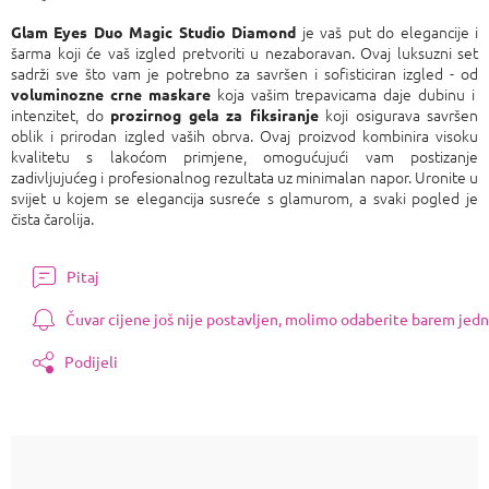
Izmjeri
cijenu:
je vaš put do elegancije i
Glam Eyes Duo Magic Studio Diamond
šarma koji će vaš izgled pretvoriti u nezaboravan. Ovaj luksuzni set
sadrži sve što vam je potrebno za savršen i sofisticiran izgled - od
koja vašim trepavicama daje dubinu i
voluminozne crne maskare
intenzitet, do
koji osigurava savršen
prozirnog gela za fiksiranje
oblik i prirodan izgled vaših obrva. Ovaj proizvod kombinira visoku
kvalitetu s lakoćom primjene, omogućujući vam postizanje
zadivljujućeg i profesionalnog rezultata uz minimalan napor. Uronite u
svijet u kojem se elegancija susreće s glamurom, a svaki pogled je
čista čarolija.
Pitaj
Čuvar cijene još nije postavljen, molimo odaberite barem jedn
Podijeli