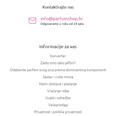
o
Kontaktirajte nas
d
n
info@parfumshop.hr
o
Odgovaramo u roku od 24 sata
ž
j
e
Informacije za vas
Konverter
Zašto smo tako jeftini?
Odaberite parfem svog srca prema dominantnoj komponenti
Sastav i vrste mirisa
Način dostave i plaćanje
Vraćanje robe
Uvjeti i odredbe
Veleprodaja
Privatnost i politika privatnosti