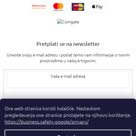
Pretplati se na newsletter
Unesite svoju e-mail adresu i poslat ćemo vam informacije o novim
proizvodima u našoj e-trgovini.
Upisom svoje e-pošte pristajete na
uvjete privatnosti
.
Ova web stranica koristi kolačiće. Nastavkom
pregledavanja ove stranice pristajete na njihovo korištenje.
https://business.safety.google/privacy/