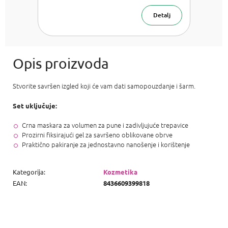
Jagoda
Sapun za
Detalj
ruke 75 g
Stvorite savršen izgled koji će vam dati samopouzdanje i šarm.
Set uključuje:
Crna maskara za volumen za pune i zadivljujuće trepavice
Prozirni fiksirajući gel za savršeno oblikovane obrve
Praktično pakiranje za jednostavno nanošenje i korištenje
Kategorija
:
Kozmetika
EAN
:
8436609399818
P