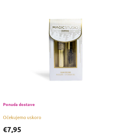
ocjena
proizvoda
je
0,0
od
5
zvjezdica.
Ponuda dostave
Očekujemo uskoro
€7,95