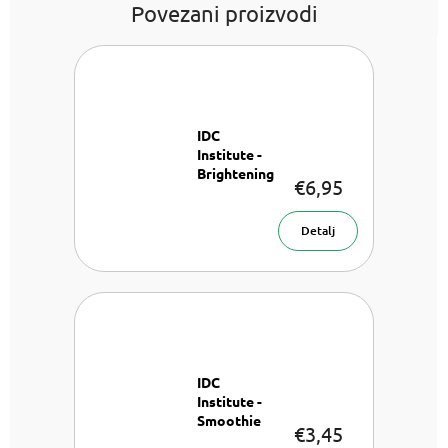
Povezani proizvodi
IDC
Institute -
Brightening
€6,95
Probiotic
Maska za lice
Detalj
IDC
Institute -
Smoothie
€3,45
Hand Soap