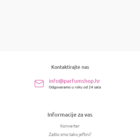
Detalj
stavki ukupno
3
K
o
n
P
t
o
r
Kontaktirajte nas
d
o
n
l
info@parfumshop.hr
e
o
l
Odgovaramo u roku od 24 sata
ž
i
j
s
e
t
a
Informacije za vas
n
j
Konverter
a
Zašto smo tako jeftini?