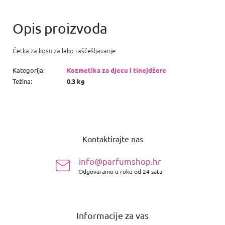
Četka za kosu za lako raščešljavanje
Kategorija
:
Kozmetika za djecu i tinejdžere
Težina
:
0.3 kg
P
o
Kontaktirajte nas
d
n
info@parfumshop.hr
o
Odgovaramo u roku od 24 sata
ž
j
e
Informacije za vas