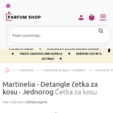
Preskoči
na
sadržaj
KOŠARICA
•
BESPLATNA DOSTAVA IZNAD PRIBLIŽNO 37 €
400+ SVJETSKI
•
POZNATIH MIRISA
KORISNIČKA SLUŽBA RADNIM DANIMA
•
•
TISUĆE ZADOVOLJNIH KUPACA
PARFEMI I DO 80 %
•
JEFTINIJI
Početna
Kozmetika
Kozmetika za djecu i tinejdžere
Martinelia -
Martinelia - Detangle četka za
kosu - Jednorog
Četka za kosu
Prosječna
Nije ocijenjeno
Detalji ocjene
ocjena
proizvoda