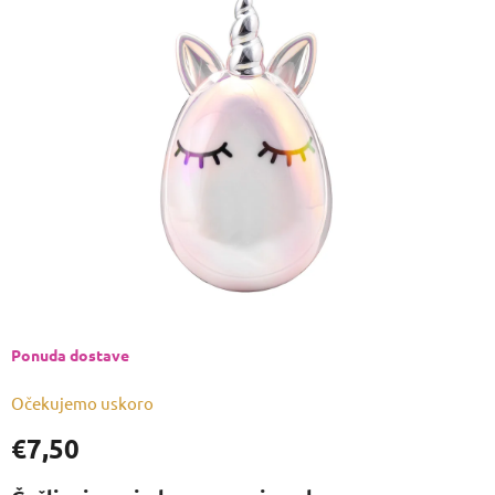
je
0,0
od
5
zvjezdica.
Ponuda dostave
Očekujemo uskoro
€7,50
Izmjeri
cijenu: