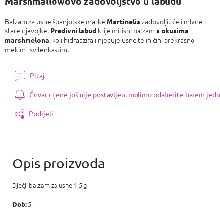
Marshmallowovo zadovoljstvo u labudu
Balzam za usne španjolske marke
zadovoljit će i mlade i
Martinelia
stare djevojke.
krije mirisni balzam
Predivni labud
s okusima
, ​​koji hidratizira i njeguje usne te ih čini prekrasno
marshmelona
mekim i svilenkastim.
Pitaj
Čuvar cijene još nije postavljen, molimo odaberite barem jedn
Podijeli
Dječji balzam za usne 1,5 g
5+
Dob: