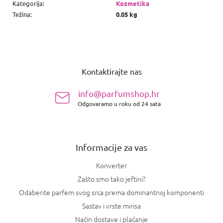
Kategorija
:
Kozmetika
Težina
:
0.05 kg
P
o
Kontaktirajte nas
d
n
info@parfumshop.hr
o
Odgovaramo u roku od 24 sata
ž
j
e
Informacije za vas
Konverter
Zašto smo tako jeftini?
Odaberite parfem svog srca prema dominantnoj komponenti
Sastav i vrste mirisa
Način dostave i plaćanje