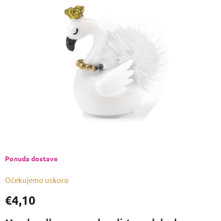
je
0,0
od
5
zvjezdica.
Ponuda dostave
Očekujemo uskoro
€4,10
Izmjeri
cijenu: