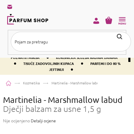
Preskoči
na
sadržaj
KOŠARICA
•
BESPLATNA DOSTAVA IZNAD PRIBLIŽNO 37 €
400+ SVJETSKI
•
POZNATIH MIRISA
KORISNIČKA SLUŽBA RADNIM DANIMA
•
•
TISUĆE ZADOVOLJNIH KUPACA
PARFEMI I DO 80 %
•
JEFTINIJI
Početna
Kozmetika
Martinelia - Marshmallow labud
Dječji balzam za usn
Martinelia - Marshmallow labud
Dječji balzam za usne 1,5 g
Prosječna
Nije ocijenjeno
Detalji ocjene
ocjena
proizvoda