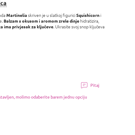
ica
enda
skriven je u slatkoj figurici
i
Martinelia
Squishicorn
ze.
hidratizira,
Balzam s okusom i aromom zrele dinje
. Ukrasite svoj snop ključeva
ca ima privjesak za ključeve
Pitaj
ostavljen, molimo odaberite barem jednu opciju