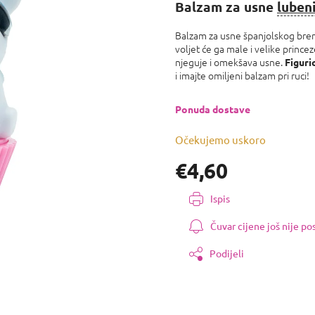
proizvoda
Balzam za usne
luben
je
0,0
Balzam za usne španjolskog br
od
voljet će ga male i velike prince
5
njeguje i omekšava usne.
Figuri
zvjezdica.
i imajte omiljeni balzam pri ruci!
Ponuda dostave
Očekujemo uskoro
€4,60
Izmjeri
Ispis
cijenu:
Čuvar cijene još nije p
Podijeli