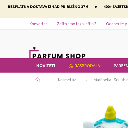
Preskoči
•
BESPLATNA DOSTAVA IZNAD PRIBLIŽNO 37 €
400+ SVJETS
na
sadržaj
Konverter
Zašto smo tako jeftini?
Odaberite p
NOVITETI
RASPRODAJA
PARFEM
Početna
Kozmetika
Martinelia - Squish