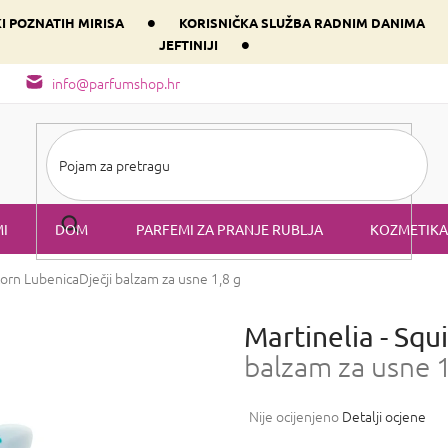
•
KI POZNATIH MIRISA
KORISNIČKA SLUŽBA RADNIM DANIMA
•
JEFTINIJI
arfem svog srca prema dominantnoj komponenti
Sastav i vrste mirisa
info@parfumshop.hr
I
DOM
PARFEMI ZA PRANJE RUBLJA
KOZMETIKA
icorn Lubenica
Dječji balzam za usne 1,8 g
Martinelia - Sq
balzam za usne 1
Prosječna
Nije ocijenjeno
Detalji ocjene
ocjena