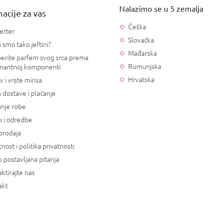
Nalazimo se u 5 zemalja
acije za vas
Češka
erter
Slovačka
 smo tako jeftini?
Mađarska
erite parfem svog srca prema
Rumunjska
nantnoj komponenti
Hrvatska
v i vrste mirisa
 dostave i plaćanje
anje robe
i i odredbe
prodaja
tnost i politika privatnosti
 postavljana pitanja
ktirajte nas
akt