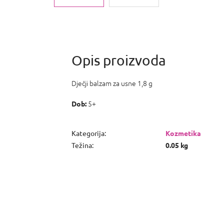
Dječji balzam za usne 1,8 g
5+
Dob:
Kategorija
:
Kozmetika
Težina
:
0.05 kg
P
o
d