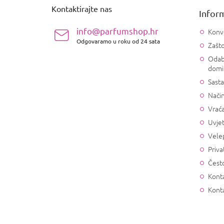
n
Kontaktirajte nas
Inform
o
ž
info@parfumshop.hr
Konv
j
Odgovaramo u roku od 24 sata
Zašto
e
Odab
domi
Sasta
Način
Vrać
Uvjet
Vele
Priva
Često
Konta
Kont