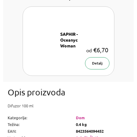
SAPHIR -
Oceanyc
Woman
€6,70
od
Parfemska
voda za ženy
Detalj
Difuzor 100 ml
Kategorija
:
Dom
Težina
:
0.4 kg
EAN
:
8423564094452