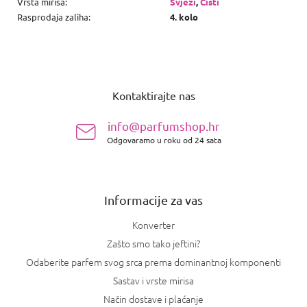
Vrsta mirisa
:
Svježi
,
Čisti
Rasprodaja zaliha
:
4. kolo
P
o
Kontaktirajte nas
d
n
info@parfumshop.hr
o
Odgovaramo u roku od 24 sata
ž
j
e
Informacije za vas
Konverter
Zašto smo tako jeftini?
Odaberite parfem svog srca prema dominantnoj komponenti
Sastav i vrste mirisa
Način dostave i plaćanje