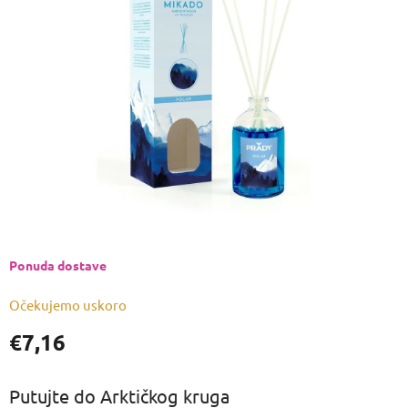
od
5
zvjezdica.
Ponuda dostave
Očekujemo uskoro
€7,16
Izmjeri
cijenu:
Putujte do Arktičkog kruga