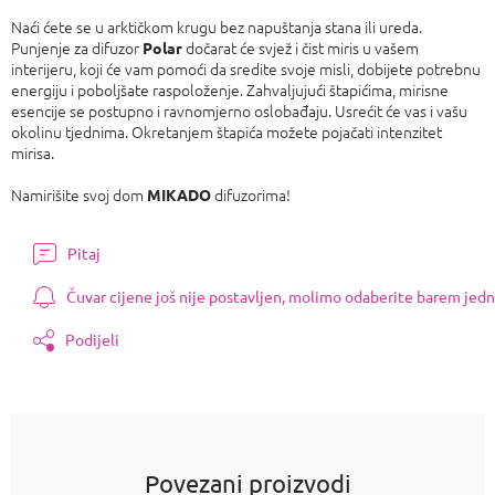
Naći ćete se u arktičkom krugu bez napuštanja stana ili ureda.
Punjenje za difuzor
dočarat će svjež i čist miris u vašem
Polar
interijeru, koji će vam pomoći da sredite svoje misli, dobijete potrebnu
energiju i poboljšate raspoloženje. Zahvaljujući štapićima, mirisne
esencije se postupno i ravnomjerno oslobađaju. Usrećit će vas i vašu
okolinu tjednima. Okretanjem štapića možete pojačati intenzitet
mirisa.
Namirišite svoj dom
difuzorima!
MIKADO
Pitaj
Čuvar cijene još nije postavljen, molimo odaberite barem jedn
Podijeli
Povezani proizvodi