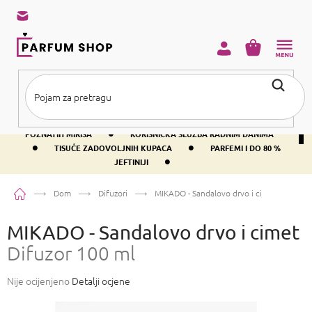
Preskoči
na
sadržaj
KOŠARICA
•
BESPLATNA DOSTAVA IZNAD PRIBLIŽNO 37 €
400+ SVJETSKI
•
POZNATIH MIRISA
KORISNIČKA SLUŽBA RADNIM DANIMA
•
•
TISUĆE ZADOVOLJNIH KUPACA
PARFEMI I DO 80 %
•
JEFTINIJI
Početna
Dom
Difuzori
MIKADO - Sandalovo drvo i cimet
Difuzor 
MIKADO - Sandalovo drvo i cimet
Difuzor 100 ml
Prosječna
Nije ocijenjeno
Detalji ocjene
ocjena
proizvoda