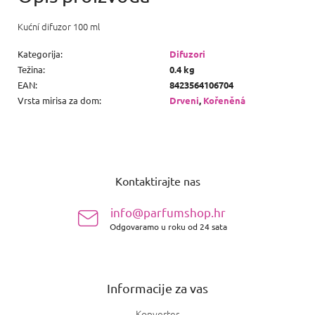
Kućní difuzor 100 ml
Kategorija
:
Difuzori
Težina
:
0.4 kg
EAN
:
8423564106704
Vrsta mirisa za dom
:
Drveni
,
Kořeněná
P
o
Kontaktirajte nas
d
n
info@parfumshop.hr
o
Odgovaramo u roku od 24 sata
ž
j
e
Informacije za vas
Konverter