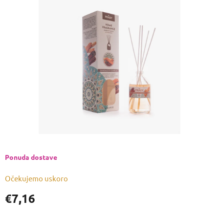
je
0,0
od
5
zvjezdica.
Ponuda dostave
Očekujemo uskoro
€7,16
Izmjeri
cijenu: