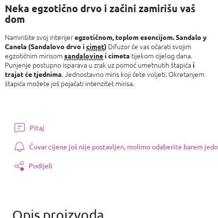
Neka egzotično drvo i začini zamirišu vaš
dom
Namirišite svoj interijer
egzotičnom, toplom esencijom. Sandalo y
Difuzor će vas očarati svojim
Canela (Sandalovo drvo i
cimet
)
egzotičnim mirisom
tijekom cijelog dana.
sandalovine
i
cimeta
Punjenje postupno isparava u zrak uz pomoć umetnutih štapića
i
. Jednostavno miris koji ćete voljeti. Okretanjem
trajat će tjednima
štapića možete još pojačati intenzitet mirisa.
Pitaj
Čuvar cijene još nije postavljen, molimo odaberite barem jedn
Podijeli