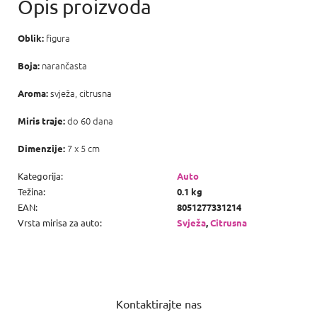
figura
Oblik:
narančasta
Boja:
svježa, citrusna
Aroma:
do 60 dana
Miris traje:
7 x 5 cm
Dimenzije:
Kategorija
:
Auto
Težina
:
0.1 kg
EAN
:
8051277331214
Vrsta mirisa za auto
:
Svježa
,
Citrusna
P
o
Kontaktirajte nas
d