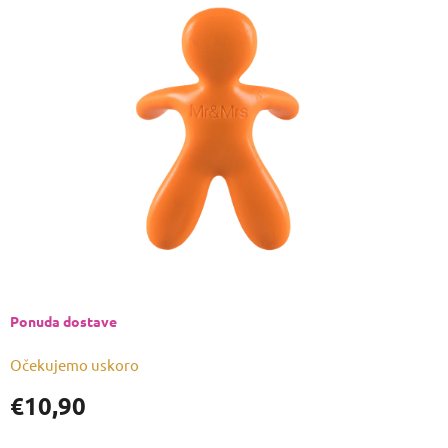
je
0,0
od
5
zvjezdica.
Ponuda dostave
Očekujemo uskoro
€10,90
Izmjeri
cijenu: