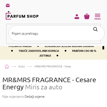
Preskoči
na
sadržaj
KOŠARICA
•
BESPLATNA DOSTAVA IZNAD PRIBLIŽNO 37 €
400+ SVJETSKI
•
POZNATIH MIRISA
KORISNIČKA SLUŽBA RADNIM DANIMA
•
•
TISUĆE ZADOVOLJNIH KUPACA
PARFEMI I DO 80 %
•
JEFTINIJI
Početna
Auto
MR&MRS FRAGRANCE - Cesare Energy
Miris za auto
MR&MRS FRAGRANCE - Cesare
Energy
Miris za auto
Prosječna
Nije ocijenjeno
Detalji ocjene
ocjena
proizvoda