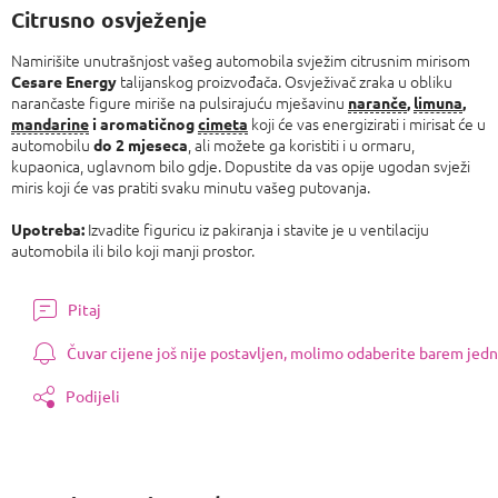
Citrusno osvježenje
Namirišite unutrašnjost vašeg automobila svježim citrusnim mirisom
talijanskog proizvođača. Osvježivač zraka u obliku
Cesare Energy
narančaste figure miriše na pulsirajuću mješavinu
naranče
,
limuna
,
koji će vas energizirati i mirisat će u
mandarine
i aromatičnog
cimeta
automobilu
, ali možete ga koristiti i u ormaru,
do 2 mjeseca
kupaonica, uglavnom bilo gdje. Dopustite da vas opije ugodan svježi
miris koji će vas pratiti svaku minutu vašeg putovanja.
Izvadite figuricu iz pakiranja i stavite je u ventilaciju
Upotreba:
automobila ili bilo koji manji prostor.
Pitaj
Čuvar cijene još nije postavljen, molimo odaberite barem jedn
Podijeli