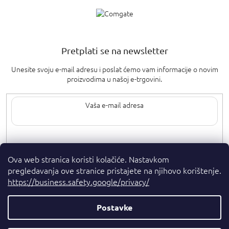
Pretplati se na newsletter
Unesite svoju e-mail adresu i poslat ćemo vam informacije o novim
proizvodima u našoj e-trgovini.
Upisom svoje e-pošte pristajete na
uvjete privatnosti
.
Ova web stranica koristi kolačiće. Nastavkom
pregledavanja ove stranice pristajete na njihovo korištenje.
https://business.safety.google/privacy/
Postavke
Autorska prava 2026
. Sva prava pridržana.
Parfumshop.hr