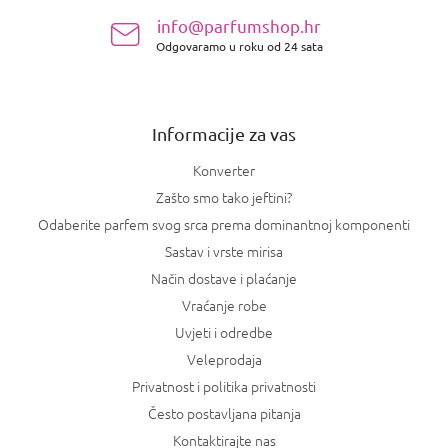
n
info@parfumshop.hr
o
Odgovaramo u roku od 24 sata
ž
j
e
Informacije za vas
Konverter
Zašto smo tako jeftini?
Odaberite parfem svog srca prema dominantnoj komponenti
Sastav i vrste mirisa
Način dostave i plaćanje
Vraćanje robe
Uvjeti i odredbe
Veleprodaja
Privatnost i politika privatnosti
Često postavljana pitanja
Kontaktirajte nas