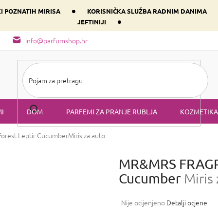
•
KI POZNATIH MIRISA
KORISNIČKA SLUŽBA RADNIM DANIMA
•
JEFTINIJI
arfem svog srca prema dominantnoj komponenti
Sastav i vrste mirisa
info@parfumshop.hr
I
DOM
PARFEMI ZA PRANJE RUBLJA
KOZMETIKA
rest Leptir Cucumber
Miris za auto
MR&MRS FRAGRA
Cucumber
Miris
Prosječna
Nije ocijenjeno
Detalji ocjene
ocjena