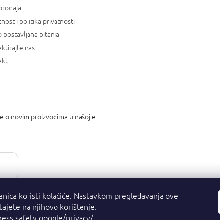
prodaja
tnost i politika privatnosti
 postavljana pitanja
ktirajte nas
akt
je o novim proizvodima u našoj e-
tnosti
.
anica koristi kolačiće. Nastavkom pregledavanja ove
stajete na njihovo korištenje.
ness.safety.google/privacy/