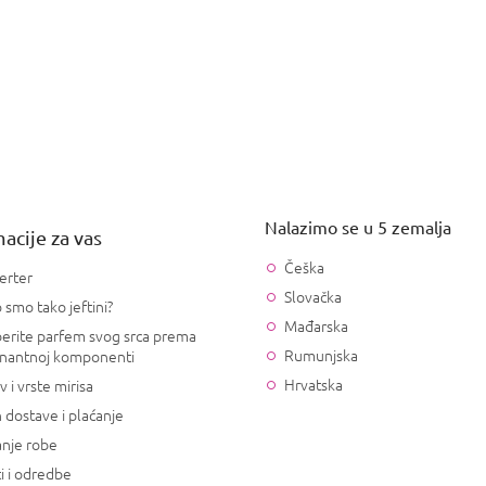
Nalazimo se u 5 zemalja
acije za vas
Češka
erter
Slovačka
 smo tako jeftini?
Mađarska
erite parfem svog srca prema
Rumunjska
nantnoj komponenti
Hrvatska
v i vrste mirisa
 dostave i plaćanje
anje robe
i i odredbe