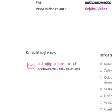
EAN
:
8053288294656
Vrsta mirisa za auto
:
Svježa
,
Vočna
P
o
d
n
Kontaktirajte nas
Inform
o
ž
info@parfumshop.hr
Konv
j
Odgovaramo u roku od 24 sata
Zašto
e
Odab
domi
Sasta
Način
Vrać
Uvjet