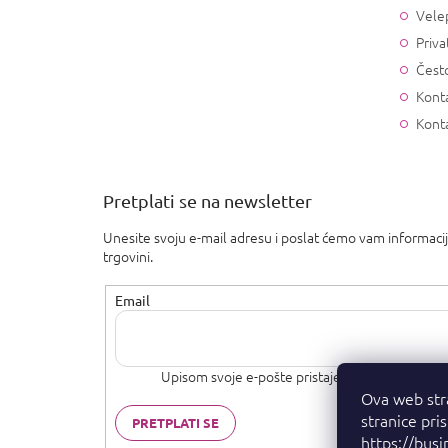
Vele
Priva
Često
Konta
Kont
Pretplati se na newsletter
Unesite svoju e-mail adresu i poslat ćemo vam informaci
trgovini.
Email
Upisom svoje e-pošte pristajete na
uvjete priva
Ova web str
stranice pri
PRETPLATI SE
https://busi