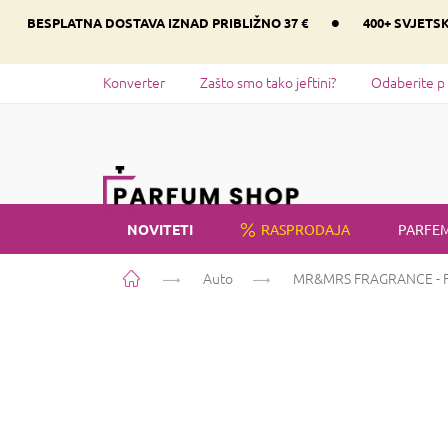
Preskoči
•
BESPLATNA DOSTAVA IZNAD PRIBLIŽNO 37 €
400+ SVJETS
na
sadržaj
Konverter
Zašto smo tako jeftini?
Odaberite p
NOVITETI
RASPRODAJA
PARFEM
Početna
Auto
MR&MRS FRAGRANCE - Fo