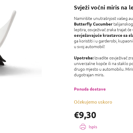
proizvoda
Svježi voćni miris na l
je
0,0
Namirišite unutrašnjost vašeg 
od
talijansko
5
Butterfly Cucumber
leptira, osvježivač zraka trajat 
zvjezdica.
osvježavajuće krastavce sa s
ga koristiti i u garderobi, kupao
u svoj automobil!
Izvadite osvježivač zr
Upotreba:
univerzalne kopče ili na staklo p
drugo mjesto u automobilu. Miris 
dugotrajan miris.
Ponuda dostave
Očekujemo uskoro
€9,30
Izmjeri
Ispis
cijenu: