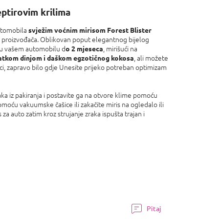
eptirovim krilima
automobila
svježim voćnim mirisom Forest Blister
g proizvođača. Oblikovan poput elegantnog bijelog
će u vašem automobilu d
, mirišući na
o 2 mjeseca
, ali možete
latkom dinjom i daškom egzotičnog kokosa
nici, zapravo bilo gdje Unesite prijeko potreban optimizam
aka iz pakiranja i postavite ga na otvore klime pomoću
omoću vakuumske čašice ili zakačite miris na ogledalo ili
za auto zatim kroz strujanje zraka ispušta trajan i
Pitaj