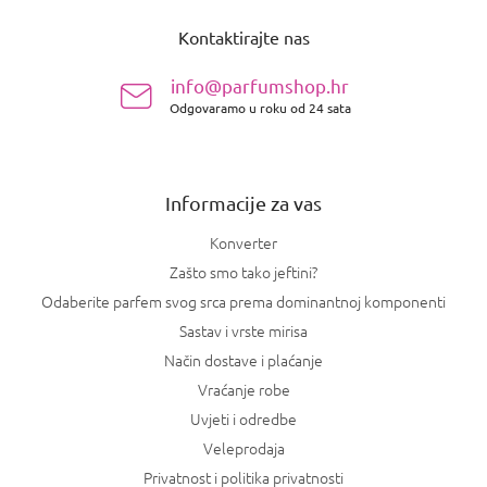
t
o
r
Kontaktirajte nas
d
o
n
l
info@parfumshop.hr
e
o
l
Odgovaramo u roku od 24 sata
ž
i
j
s
e
t
a
Informacije za vas
n
j
Konverter
a
Zašto smo tako jeftini?
Odaberite parfem svog srca prema dominantnoj komponenti
Sastav i vrste mirisa
Način dostave i plaćanje
Vraćanje robe
Uvjeti i odredbe
Veleprodaja
Privatnost i politika privatnosti