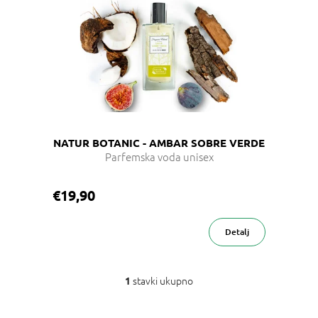
p
i
s
p
r
o
i
z
v
NATUR BOTANIC - AMBAR SOBRE VERDE
o
Parfemska voda unisex
d
a
€19,90
Detalj
stavki ukupno
1
K
o
n
P