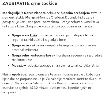
cijenu:
ZAUSTAVITE crne točkice
dobiva se
iz zrelih
Moring ulje iz Natur Planeta
hladnim prešanjem
sjemenki stabla
(Moringa Oleifera). Dubinski hidratizira i
Morgin
posvjetljuje kožu, čisti pore i normalizira lučenje sebuma. Omekšava i
hidratizira kosu. Zbog svoje konzistencije pogodan je za masaže.
- obnavlja prirodni lipidni sloj epiderme,
Njega zrele
kože
regenerira, hidratizira i zaglađuje bore
– regulira lučenje sebuma, sprječava
Njega kože s aknama
nastanak mitesera
- hidratizira, regenerira i zaglađuje
Njega suhe i oštećene kose
strukturu kose
– redovita uporaba smanjuje nastanak celulita i strija
Masaža
lagano umasirajte ulje vrhovima prstiju u kožu lica i
Način upotrebe:
tijela dok se potpuno ne upije. Za najbolje rezultate koristite dva puta
dnevno. Nanesite na čistu i suhu kožu. Kosu - umasirajte u kosu i
ostavite da djeluje 15-30 minuta, a zatim kosu isperite nježnim
šamponom.