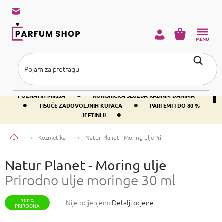
Preskoči
na
sadržaj
KOŠARICA
•
BESPLATNA DOSTAVA IZNAD PRIBLIŽNO 37 €
400+ SVJETSKI
•
POZNATIH MIRISA
KORISNIČKA SLUŽBA RADNIM DANIMA
•
•
TISUĆE ZADOVOLJNIH KUPACA
PARFEMI I DO 80 %
•
JEFTINIJI
Početna
Kozmetika
Natur Planet - Moring ulje
Prirodno ulje moringe 30
Natur Planet - Moring ulje
Prirodno ulje moringe 30 ml
100%
Prosječna
Nije ocijenjeno
Detalji ocjene
PRIRODNA
ocjena
proizvoda