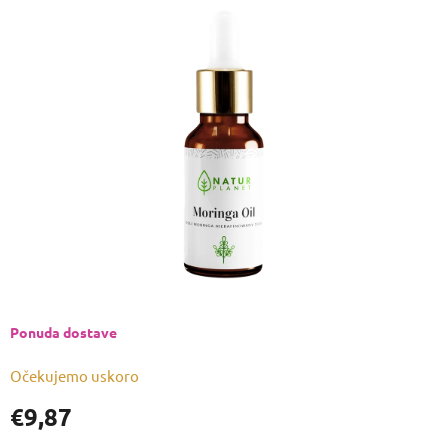
je
0,0
od
5
zvjezdica.
Ponuda dostave
Očekujemo uskoro
€9,87
Izmjeri