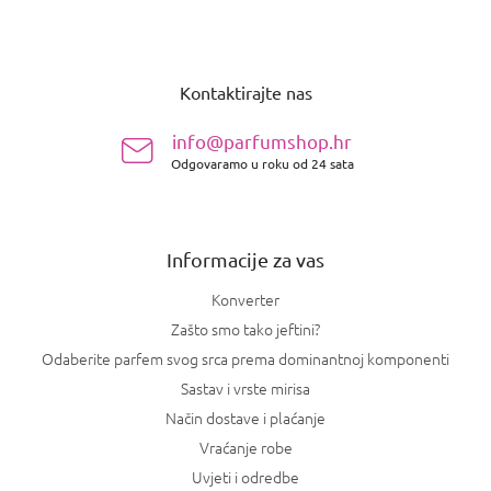
P
o
Kontaktirajte nas
d
n
info@parfumshop.hr
o
Odgovaramo u roku od 24 sata
ž
j
e
Informacije za vas
Konverter
Zašto smo tako jeftini?
Odaberite parfem svog srca prema dominantnoj komponenti
Sastav i vrste mirisa
Način dostave i plaćanje
Vraćanje robe
Uvjeti i odredbe