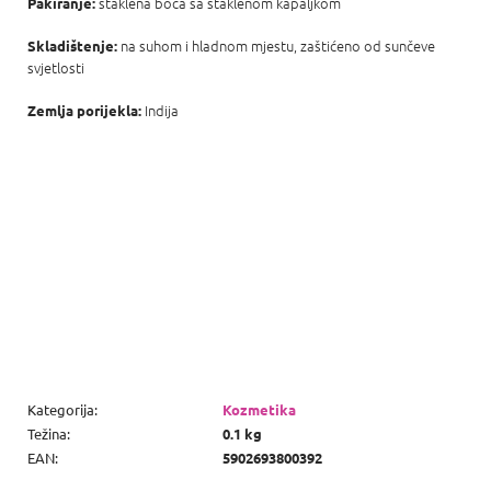
staklena boca sa staklenom kapaljkom
Pakiranje:
na suhom i hladnom mjestu, zaštićeno od sunčeve
Skladištenje:
svjetlosti
Indija
Zemlja porijekla:
Kategorija
:
Kozmetika
Težina
:
0.1 kg
EAN
:
5902693800392