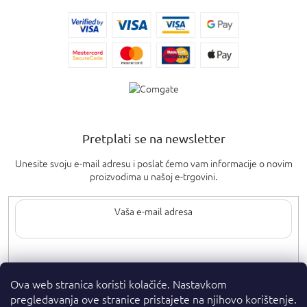
Pretplati se na newsletter
Unesite svoju e-mail adresu i poslat ćemo vam informacije o novim
proizvodima u našoj e-trgovini.
Upisom svoje e-pošte pristajete na
uvjete privatnosti
.
Ova web stranica koristi kolačiće. Nastavkom
pregledavanja ove stranice pristajete na njihovo korištenje.