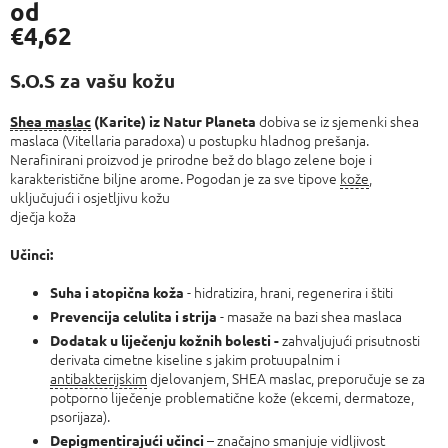
od
€4,62
Izmjeri
cijenu:
S.O.S za vašu kožu
dobiva se iz sjemenki shea
Shea maslac
(Karite) iz Natur Planeta
maslaca (Vitellaria paradoxa) u postupku hladnog prešanja.
Nerafinirani proizvod je prirodne bež do blago zelene boje i
karakteristične biljne arome. Pogodan je za sve tipove
kože
,
uključujući i osjetljivu kožu
dječja koža
Učinci:
- hidratizira, hrani, regenerira i štiti
Suha i atopična koža
- masaže na bazi shea maslaca
Prevencija celulita i strija
zahvaljujući prisutnosti
Dodatak u liječenju kožnih bolesti -
derivata cimetne kiseline s jakim protuupalnim i
antibakterijskim
djelovanjem, SHEA maslac, preporučuje se za
potporno liječenje problematične kože (ekcemi, dermatoze,
psorijaza).
– značajno smanjuje vidljivost
Depigmentirajući učinci