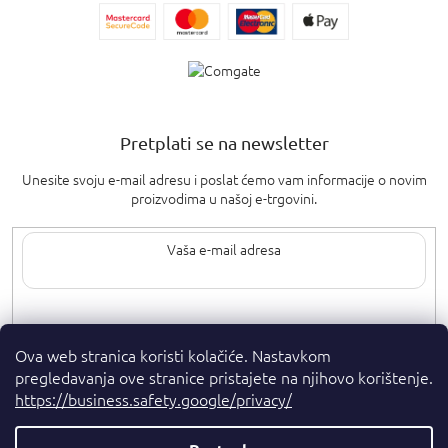
Pretplati se na newsletter
Unesite svoju e-mail adresu i poslat ćemo vam informacije o novim
proizvodima u našoj e-trgovini.
Upisom svoje e-pošte pristajete na
uvjete privatnosti
.
Ova web stranica koristi kolačiće. Nastavkom
pregledavanja ove stranice pristajete na njihovo korištenje.
https://business.safety.google/privacy/