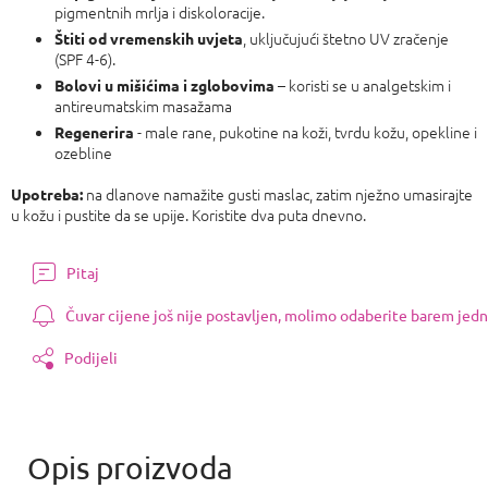
pigmentnih mrlja i diskoloracije.
, uključujući štetno UV zračenje
Štiti od vremenskih uvjeta
(SPF 4-6).
– koristi se u analgetskim i
Bolovi u mišićima i zglobovima
antireumatskim masažama
- male rane, pukotine na koži, tvrdu kožu, opekline i
Regenerira
ozebline
na dlanove namažite gusti maslac, zatim nježno umasirajte
Upotreba:
u kožu i pustite da se upije. Koristite dva puta dnevno.
Pitaj
Čuvar cijene još nije postavljen, molimo odaberite barem jedn
Podijeli