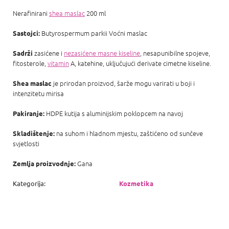
Nerafinirani
shea maslac
200 ml
Butyrospermum parkii Voćni maslac
Sastojci:
zasićene i
nezasićene masne kiseline
, nesapunibilne spojeve,
Sadrži
fitosterole,
vitamin
A, katehine, uključujući derivate cimetne kiseline.
je prirodan proizvod, šarže mogu varirati u boji i
Shea maslac
intenzitetu mirisa
HDPE kutija s aluminijskim poklopcem na navoj
Pakiranje:
na suhom i hladnom mjestu, zaštićeno od sunčeve
Skladištenje:
svjetlosti
Gana
Zemlja proizvodnje:
Kategorija
:
Kozmetika
P