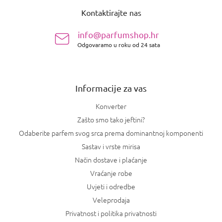
o
Kontaktirajte nas
d
n
info@parfumshop.hr
o
Odgovaramo u roku od 24 sata
ž
j
e
Informacije za vas
Konverter
Zašto smo tako jeftini?
Odaberite parfem svog srca prema dominantnoj komponenti
Sastav i vrste mirisa
Način dostave i plaćanje
Vraćanje robe
Uvjeti i odredbe
Veleprodaja
Privatnost i politika privatnosti