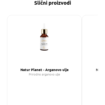
Slični proizvodi
Natur Planet - Arganovo ulje
Natur
Prirodno arganovo ulje
O