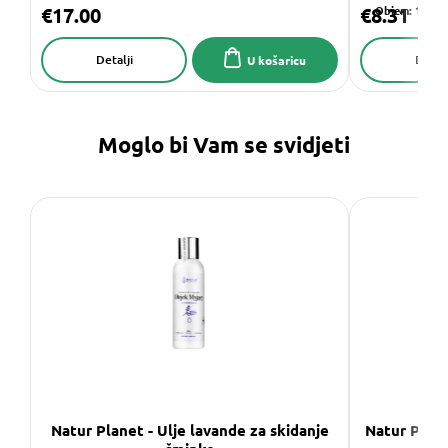
€17.00
€8.31
Objem: 100 ml
Detalji
Detalj
U košaricu
Moglo bi Vam se svidjeti
Natur Planet - Ulje lavande za skidanje
Natur Plane