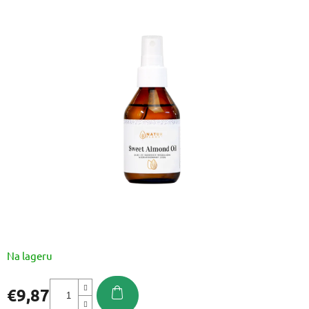
ocjena
proizvoda
je
0,0
od
5
zvjezdica.
Na lageru
€9,87