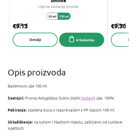
šminke
Ulje za skidanje šminke
50 ml
150 ml
€9.13
150 ml
€9.30
150 ml
Detalji
Detalj
U košaricu
Bademovo ulje 100 ml
Prunus Amygdalus Dulcis (slatki
badem
) ulje, 100%
Sastojci:
staklena boca s raspršivačem s PP čepom 100 ml
Pakiranje:
na suhom i hladnom mjestu, zaštićeno od sunčeve
Skladištenje:
svjetlosti