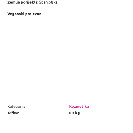
Španjolska
Zemlja porijekla:
Veganski proizvod
Kategorija
:
Kozmetika
Težina
:
0.3 kg