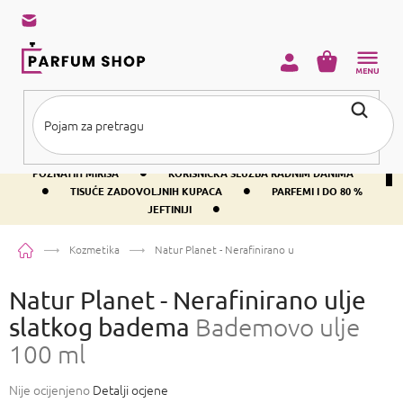
Preskoči
na
sadržaj
KOŠARICA
•
BESPLATNA DOSTAVA IZNAD PRIBLIŽNO 37 €
400+ SVJETSKI
•
POZNATIH MIRISA
KORISNIČKA SLUŽBA RADNIM DANIMA
•
•
TISUĆE ZADOVOLJNIH KUPACA
PARFEMI I DO 80 %
•
JEFTINIJI
Početna
Kozmetika
Natur Planet - Nerafinirano ulje slatkog badema
Bad
Natur Planet - Nerafinirano ulje
slatkog badema
Bademovo ulje
100 ml
Prosječna
Nije ocijenjeno
Detalji ocjene