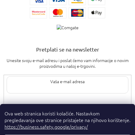
Pretplati se na newsletter
Unesite svoju e-mail adresu i poslat ćemo vam informacije o novim
proizvodima u našoj e-trgovini.
Upisom svoje e-pošte pristajete na
uvjete privatnosti
.
Ova web stranica koristi kolačiće. Nastavkom
pregledavanja ove stranice pristajete na njihovo korištenje.
https://business.safety.google/privacy/