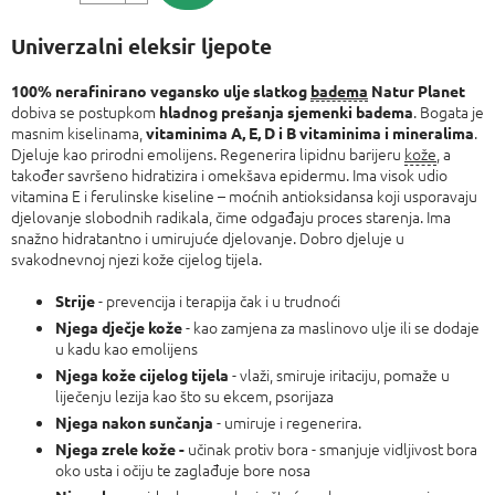
Izmjeri
cijenu:
Univerzalni eleksir ljepote
100% nerafinirano vegansko ulje slatkog
badema
Natur Planet
dobiva se postupkom
. Bogata je
hladnog prešanja sjemenki badema
masnim kiselinama,
.
vitaminima A, E, D i B vitaminima i mineralima
Djeluje kao prirodni emolijens. Regenerira lipidnu barijeru
kože
, a
također savršeno hidratizira i omekšava epidermu. Ima visok udio
vitamina E i ferulinske kiseline – moćnih antioksidansa koji usporavaju
djelovanje slobodnih radikala, čime odgađaju proces starenja. Ima
snažno hidratantno i umirujuće djelovanje. Dobro djeluje u
svakodnevnoj njezi kože cijelog tijela.
- prevencija i terapija čak i u trudnoći
Strije
- kao zamjena za maslinovo ulje ili se dodaje
Njega dječje kože
u kadu kao emolijens
- vlaži, smiruje iritaciju, pomaže u
Njega kože cijelog tijela
liječenju lezija kao što su ekcem, psorijaza
- umiruje i regenerira.
Njega nakon sunčanja
učinak protiv bora - smanjuje vidljivost bora
Njega zrele kože -
oko usta i očiju te zaglađuje bore nosa