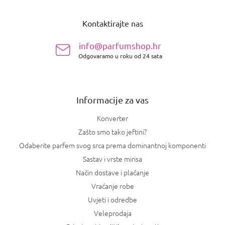
P
o
Kontaktirajte nas
d
n
info@parfumshop.hr
o
Odgovaramo u roku od 24 sata
ž
j
e
Informacije za vas
Konverter
Zašto smo tako jeftini?
Odaberite parfem svog srca prema dominantnoj komponenti
Sastav i vrste mirisa
Način dostave i plaćanje
Vraćanje robe
Uvjeti i odredbe
Veleprodaja