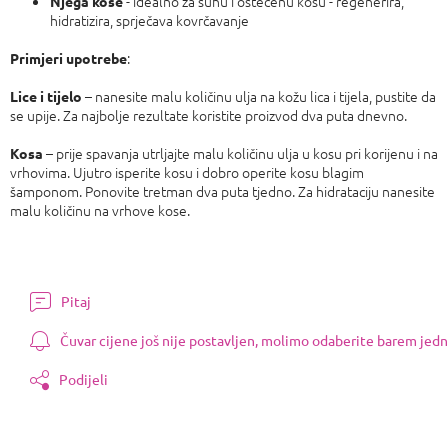
- idealno za suhu i oštećenu kosu - regenerira,
Njega kose
hidratizira, sprječava kovrčavanje
:
Primjeri upotrebe
– nanesite malu količinu ulja na kožu lica i tijela, pustite da
Lice i tijelo
se upije. Za najbolje rezultate koristite proizvod dva puta dnevno.
– prije spavanja utrljajte malu količinu ulja u kosu pri korijenu i na
Kosa
vrhovima. Ujutro isperite kosu i dobro operite kosu blagim
šamponom. Ponovite tretman dva puta tjedno. Za hidrataciju nanesite
malu količinu na vrhove kose.
Pitaj
Čuvar cijene još nije postavljen, molimo odaberite barem jedn
Podijeli