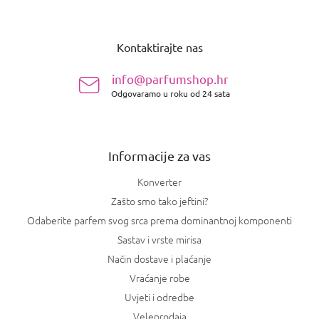
P
o
Kontaktirajte nas
d
n
info@parfumshop.hr
o
Odgovaramo u roku od 24 sata
ž
j
e
Informacije za vas
Konverter
Zašto smo tako jeftini?
Odaberite parfem svog srca prema dominantnoj komponenti
Sastav i vrste mirisa
Način dostave i plaćanje
Vraćanje robe
Uvjeti i odredbe
Veleprodaja