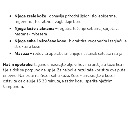
- obnavlja prirodni lipidni sloj epiderme,
Njega zrele kože
regenerira, hidratizira i zaglađuje bore
– regulira lučenje sebuma, sprječava
Njega kože s aknama
nastanak mitesera
- hidratizira, regenerira i zaglađuje
Njega suhe i oštećene kose
strukturu kose
– redovita uporaba smanjuje nastanak celulita i strija
Masaža
lagano umasirajte ulje vrhovima prstiju u kožu lica i
Način upotrebe:
tijela dok se potpuno ne upije. Za najbolje rezultate koristite dva puta
dnevno. Nanesite na čistu i suhu kožu. Kosu - umasirajte u kosu i
ostavite da djeluje 15-30 minuta, a zatim kosu isperite nježnim
šamponom.