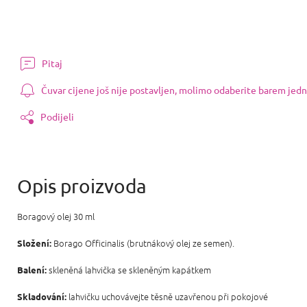
Pitaj
Čuvar cijene još nije postavljen, molimo odaberite barem jedn
Podijeli
Boragový olej 30 ml
Borago Officinalis (brutnákový olej ze semen).
Složení:
skleněná lahvička se skleněným kapátkem
Balení:
lahvičku uchovávejte těsně uzavřenou při pokojové
Skladování: