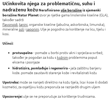
cijenu:
Učinkovita njega za problematičnu, suhu i
nadraženu kožu
Nerafinirano
ulje boražine
iz sjemenki
izvor je rijetke gama linolenske kiseline (GLA),
boražine Natur Planet
također sadrži
flavonoidi
,
tanini
, organske kiseline (jabučna, askorbinska, limunska),
mineralne
soli
i
saponini
. Ulje je pogodno za korištenje na licu, tijelu i
kosi.
Učinci:
- pomaže u borbi protiv akni i sprječava svrbež,
protuupalno
također je pogodan za kožu s
kožnim
problemima poput
ekcema i psorijaze
jača zaštitnu barijeru
hidratizira, pomlađuje i regenerira -
kože. pomaže zaustaviti starenje kože i revitalizirati kožu
može se nanijeti direktno na kožu tijela, lica i kose ili dodati
Upotreba:
kozmetici, za osjetljivu kožu preporuča se razrijediti drugim uljem
ulje se ne preporučuje za korištenje trudnicama.
Upozorenje: