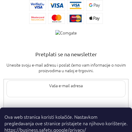
Pretplati se na newsletter
Unesite svoju e-mail adresu i poslat ćemo vam informacije o novim
proizvodima u našoj e-trgovini.
Upisom svoje e-pošte pristajete na
uvjete privatnosti
.
Ova web stranica koristi kolačiće. Nastavkom
pregledavanja ove stranice pristajete na njihovo korištenje.
https://business.safety.google/privacy/