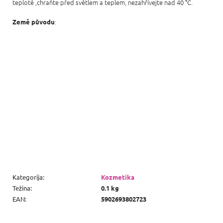
teplotě ,chraňte před světlem a teplem, nezahřívejte nad 40 °C.
:
Země původu
Kategorija
:
Kozmetika
Težina
:
0.1 kg
EAN
:
5902693802723