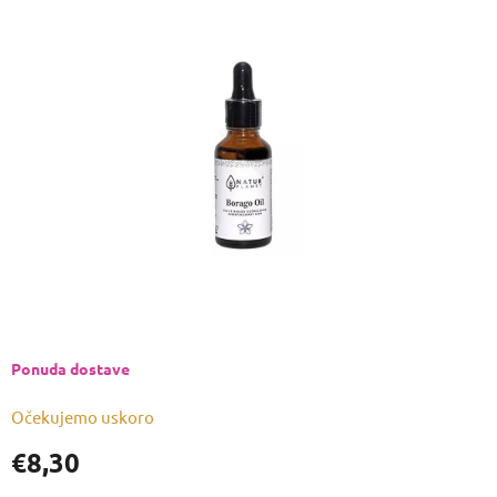
je
0,0
od
5
zvjezdica.
Ponuda dostave
Očekujemo uskoro
€8,30
Izmjeri