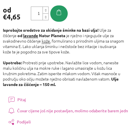
od
€4,65
Izmjeri
cijenu:
Ulje za
Isprobajte sredstvo za skidanje šminke na bazi ulja!
čišćenje
je nježno i njegujuće ulje za
od
lavande
Natur Planeta
svakodnevno čišćenje
kože
, formulirano s prirodnim uljima sa snagom
vitamina E. Lako uklanja šminku i nečistoće bez iritacije i isušivanja
kože te je pogodno za sve tipove kože.
Protresti prije upotrebe. Navlažite lice vodom, nanesite
Upotreba:
malu količinu ulja na mokre ruke i lagano umasirajte u kožu lica
kružnim pokretima. Zatim isperite mlakom vodom. Višak masnoće u
području oko očiju možete nježno obrisati navlaženom vatom.
Ulje
lavande za čišćenje – 150 ml.
Pitaj
Čuvar cijene još nije postavljen, molimo odaberite barem jedn
Podijeli