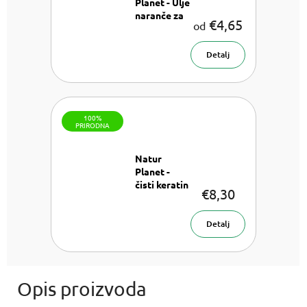
Planet - Ulje
naranče za
€4,65
od
uklanjanje
Ulje
šminke
za šminku
Detalj
100%
PRIRODNA
Natur
Planet -
čisti keratin
€8,30
Keratin
serum 30 ml
Detalj