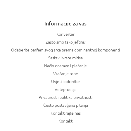
j
e
Informacije za vas
Konverter
Zašto smo tako jeftini?
Odaberite parfem svog srca prema dominantnoj komponenti
Sastav i vrste mirisa
Način dostave i plaćanje
Vraćanje robe
Uvjeti i odredbe
Veleprodaja
Privatnost i politika privatnosti
Često postavljana pitanja
Kontaktirajte nas
Kontakt