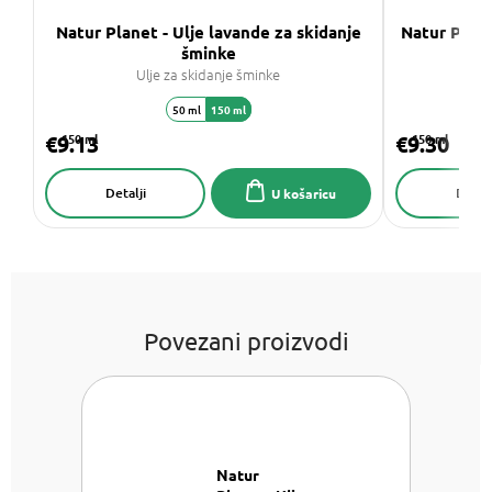
Natur Planet - Ulje lavande za skidanje
Natur Plane
šminke
Ulje za skidanje šminke
50 ml
150 ml
€9.13
150 ml
€9.30
150 ml
Detalji
Detalj
U košaricu
Povezani proizvodi
Natur