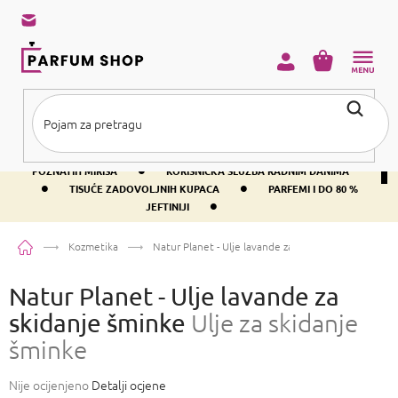
Preskoči
na
sadržaj
KOŠARICA
•
BESPLATNA DOSTAVA IZNAD PRIBLIŽNO 37 €
400+ SVJETSKI
•
POZNATIH MIRISA
KORISNIČKA SLUŽBA RADNIM DANIMA
•
•
TISUĆE ZADOVOLJNIH KUPACA
PARFEMI I DO 80 %
•
JEFTINIJI
Početna
Kozmetika
Natur Planet - Ulje lavande za skidanje šminke
Ulje 
Natur Planet - Ulje lavande za
skidanje šminke
Ulje za skidanje
šminke
Prosječna
Nije ocijenjeno
Detalji ocjene