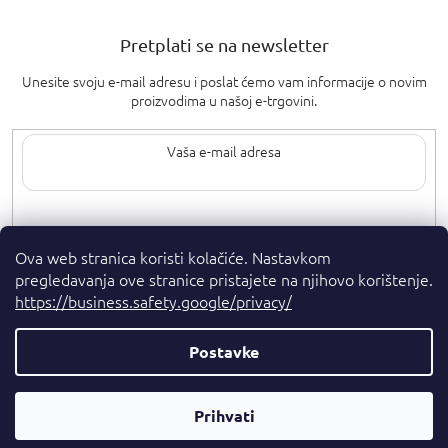
Pretplati se na newsletter
Unesite svoju e-mail adresu i poslat ćemo vam informacije o novim
proizvodima u našoj e-trgovini.
Upisom svoje e-pošte pristajete na
uvjete privatnosti
.
Ova web stranica koristi kolačiće. Nastavkom
pregledavanja ove stranice pristajete na njihovo korištenje.
https://business.safety.google/privacy/
Postavke
Autorska prava 2026
. Sva prava pridržana.
Parfumshop.hr
Parfemski
Kreirao Shoptet Premium
Prihvati
Savjetnik