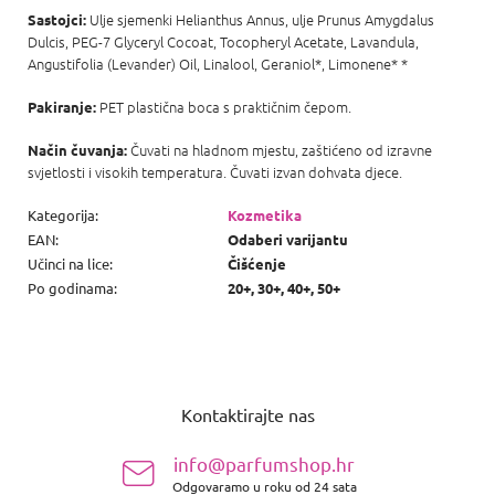
Ulje sjemenki Helianthus Annus, ulje Prunus Amygdalus
Sastojci:
Dulcis, PEG-7 Glyceryl Cocoat, Tocopheryl Acetate, Lavandula,
Angustifolia (Levander) Oil, Linalool, Geraniol*, Limonene* *
PET plastična boca s praktičnim čepom.
Pakiranje:
Čuvati na hladnom mjestu, zaštićeno od izravne
Način čuvanja:
svjetlosti i visokih temperatura. Čuvati izvan dohvata djece.
Kategorija
:
Kozmetika
EAN
:
Odaberi varijantu
Učinci na lice
:
Čišćenje
Po godinama
:
20+, 30+, 40+, 50+
P
o
Kontaktirajte nas
d
n
info@parfumshop.hr
o
Odgovaramo u roku od 24 sata
ž