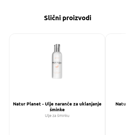
Slični proizvodi
Natur Planet - Ulje naranče za uklanjanje
Natur Pla
šminke
Mask
Ulje za šminku