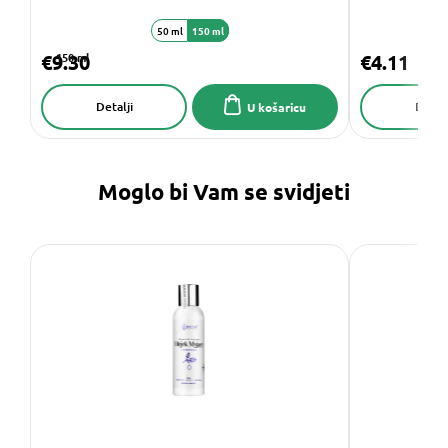
50 ml
150 ml
€9.30
150 ml
€4.11
Detalji
Detalj
U košaricu
Moglo bi Vam se svidjeti