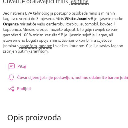
Uhvatite očaravajući miris
jasmina
Jedinstvena EVA tehnologija postupno oslobađa miris iz mirisnih
kuglica u vrećici do 3 mjeseca. Miris
-Bijeli jasmin marke
White Jasmin
mirisat će vašu garderobu, torbicu, automobil, kovčeg ili
Organza
kupaonicu. Mirisnu vrećicu možete objesiti bilo gdje i uvijek će vam
garantirati 100% mirisni rezultat! Bijeli jasmin svjež je i lagan, ali
istovremeno bogat i opojan miris. Savršeno kombinira cvjetove
jasmina s
narančom
,
medom
i svježim limunom. Cijeli je sastav lagano
začinjen ljutim
karanfilom
.
Pitaj
Čuvar cijene još nije postavljen, molimo odaberite barem jedn
Podijeli