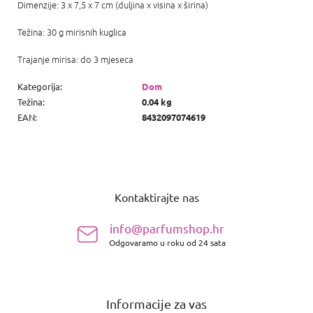
Dimenzije: 3 x 7,5 x 7 cm (duljina x visina x širina)
Težina: 30 g mirisnih kuglica
Trajanje mirisa: do 3 mjeseca
Kategorija
:
Dom
Težina
:
0.04 kg
EAN
:
8432097074619
P
o
Kontaktirajte nas
d
n
info@parfumshop.hr
o
Odgovaramo u roku od 24 sata
ž
j
e
Informacije za vas