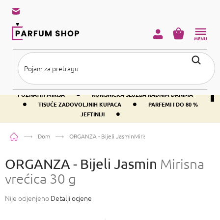
Preskoči
na
sadržaj
KOŠARICA
•
BESPLATNA DOSTAVA IZNAD PRIBLIŽNO 37 €
400+ SVJETSKI
•
POZNATIH MIRISA
KORISNIČKA SLUŽBA RADNIM DANIMA
•
•
TISUĆE ZADOVOLJNIH KUPACA
PARFEMI I DO 80 %
•
JEFTINIJI
Početna
Dom
ORGANZA - Bijeli Jasmin
Mirisna vrećica 30 g
ORGANZA - Bijeli Jasmin
Mirisna
vrećica 30 g
Prosječna
Nije ocijenjeno
Detalji ocjene
ocjena
proizvoda