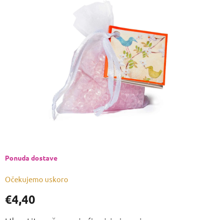
je
0,0
od
5
zvjezdica.
Ponuda dostave
Očekujemo uskoro
€4,40
Izmjeri
cijenu: