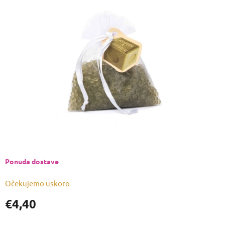
je
0,0
od
5
zvjezdica.
Ponuda dostave
Očekujemo uskoro
€4,40
Izmjeri
cijenu: