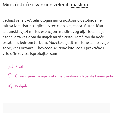
Miris čistoće i svježine zelenih
maslina
Jedinstvena EVA tehnologija jamči postupno oslobađanje
mirisa iz mirisnih kuglica u vrećici do 3 mjeseca. Autentičan
sapunski svježi miris s esencijom maslinovog ulja, idealna je
esencija za vaš dom da uvijek miriše čisto! Jamčimo da neće
ostati ni s jednom torbom. Možete osjetiti miris ne samo svoje
sobe, već i ormara ili kovčega. Mirisne kuglice su praktične i
vrlo učinkovite. Isprobajte i sami!
Pitaj
Čuvar cijene još nije postavljen, molimo odaberite barem jedn
Podijeli