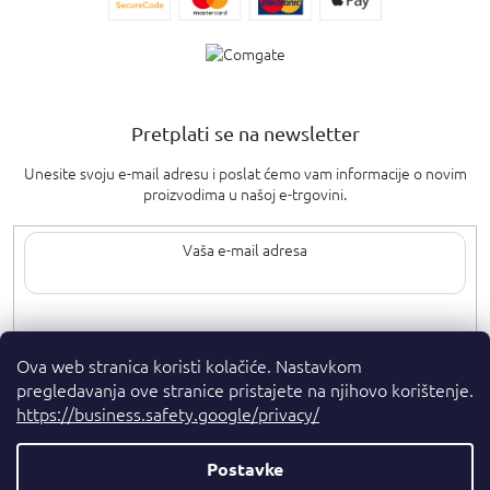
Pretplati se na newsletter
Unesite svoju e-mail adresu i poslat ćemo vam informacije o novim
proizvodima u našoj e-trgovini.
Upisom svoje e-pošte pristajete na
uvjete privatnosti
.
Ova web stranica koristi kolačiće. Nastavkom
pregledavanja ove stranice pristajete na njihovo korištenje.
https://business.safety.google/privacy/
Postavke