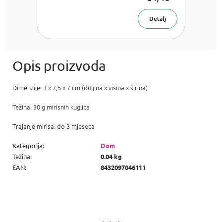
Detalj
Dimenzije: 3 x 7,5 x 7 cm (duljina x visina x širina)
Težina: 30 g mirisnih kuglica
Trajanje mirisa: do 3 mjeseca
Kategorija
:
Dom
Težina
:
0.04 kg
EAN
:
8432097046111
P
o