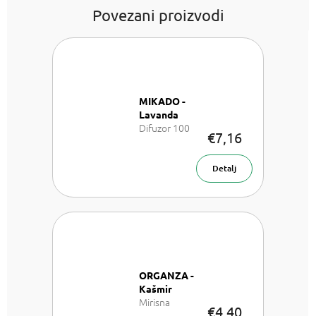
Povezani proizvodi
MIKADO -
Lavanda
Difuzor 100
€7,16
ml
Detalj
ORGANZA -
Kašmir
Mirisna
€4,40
vrećica