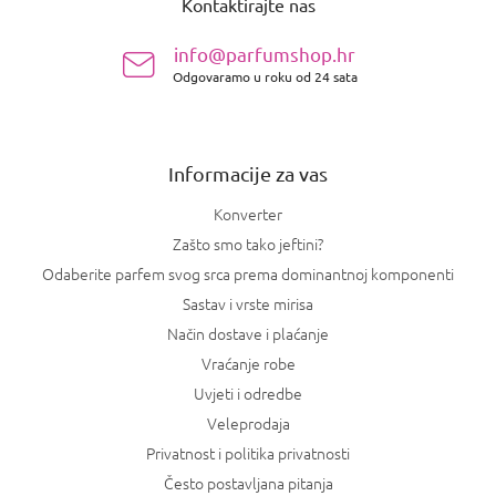
Kontaktirajte nas
d
n
info@parfumshop.hr
o
Odgovaramo u roku od 24 sata
ž
j
e
Informacije za vas
Konverter
Zašto smo tako jeftini?
Odaberite parfem svog srca prema dominantnoj komponenti
Sastav i vrste mirisa
Način dostave i plaćanje
Vraćanje robe
Uvjeti i odredbe
Veleprodaja
Privatnost i politika privatnosti
Često postavljana pitanja