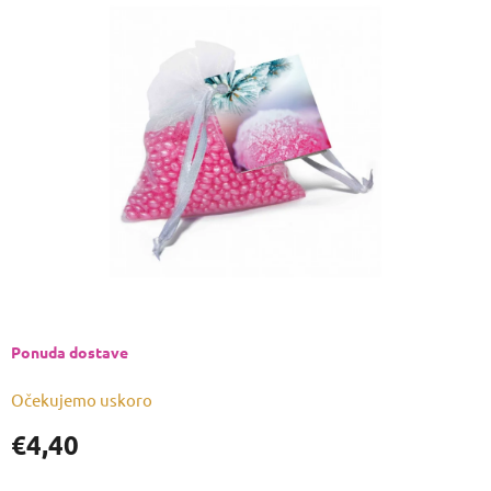
je
0,0
od
5
zvjezdica.
Ponuda dostave
Očekujemo uskoro
€4,40
Izmjeri
cijenu: