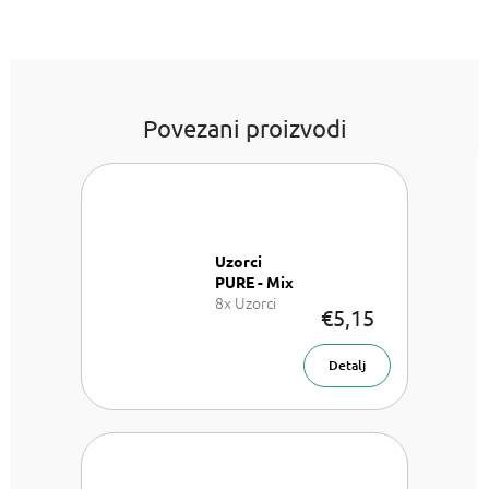
Povezani proizvodi
Uzorci
PURE - Mix
8x Uzorci
€5,15
parfemu -
Mix
Detalj