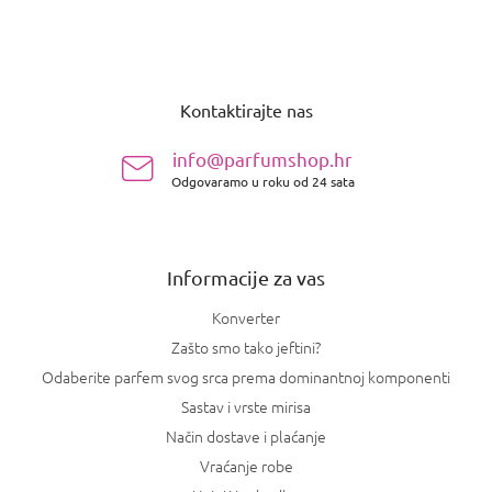
P
o
Kontaktirajte nas
d
n
info@parfumshop.hr
o
Odgovaramo u roku od 24 sata
ž
j
e
Informacije za vas
Konverter
Zašto smo tako jeftini?
Odaberite parfem svog srca prema dominantnoj komponenti
Sastav i vrste mirisa
Način dostave i plaćanje
Vraćanje robe