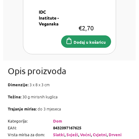
IDC
Institute -
Veganska
€2,70
maska ​​za
lice s
kokosovim
Dodaj u košaricu
uljem
Maska za
lice 25 g
3 x 8 x 3 cm
Dimenzije:
30 g mirisnih kuglica
Težina:
do 3 mjeseca
Trajanje mirisa:
Kategorija
:
Dom
EAN
:
8432097167625
Vrsta mirisa za dom
:
Slatki
,
Svježi
,
Voćni
,
Cvjetni
,
Drveni