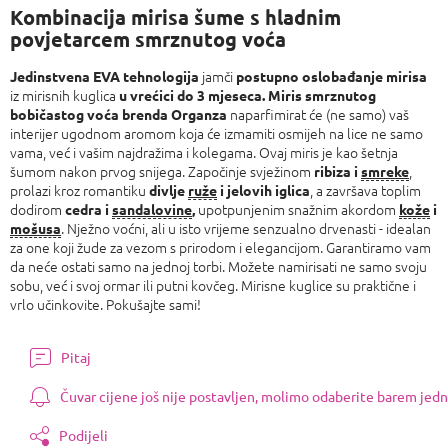
Kombinacija mirisa šume s hladnim
povjetarcem smrznutog voća
jamči
Jedinstvena EVA tehnologija
postupno oslobađanje mirisa
iz mirisnih kuglica
u vrećici do 3 mjeseca.
Miris smrznutog
naparfimirat će (ne samo) vaš
bobičastog voća brenda Organza
interijer ugodnom aromom koja će izmamiti osmijeh na lice ne samo
vama, već i vašim najdražima i kolegama. Ovaj miris je kao šetnja
šumom nakon prvog snijega. Započinje svježinom
,
ribiza i
smreke
prolazi kroz romantiku
, a završava toplim
divlje
ruže
i jelovih iglica
dodirom
upotpunjenim snažnim akordom
cedra i
sandalovine
,
kože
i
. Nježno voćni, ali u isto vrijeme senzualno drvenasti - idealan
mošusa
za one koji žude za vezom s prirodom i elegancijom. Garantiramo vam
da neće ostati samo na jednoj torbi. Možete namirisati ne samo svoju
sobu, već i svoj ormar ili putni kovčeg. Mirisne kuglice su praktične i
vrlo učinkovite. Pokušajte sami!
Pitaj
Čuvar cijene još nije postavljen, molimo odaberite barem jedn
Podijeli