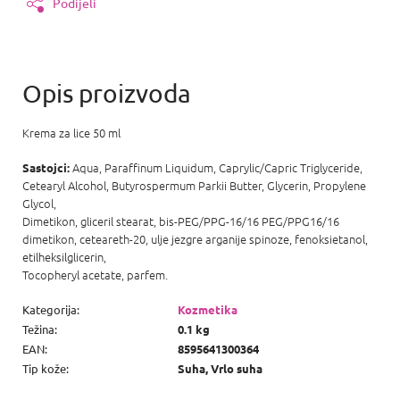
Podijeli
Krema za lice 50 ml
Aqua, Paraffinum Liquidum, Caprylic/Capric Triglyceride,
Sastojci:
Cetearyl Alcohol, Butyrospermum Parkii Butter, Glycerin, Propylene
Glycol,
Dimetikon, gliceril stearat, bis-PEG/PPG-16/16 PEG/PPG16/16
dimetikon, ceteareth-20, ulje jezgre arganije spinoze, fenoksietanol,
etilheksilglicerin,
Tocopheryl acetate, parfem.
Kategorija
:
Kozmetika
Težina
:
0.1 kg
EAN
:
8595641300364
Tip kože
:
Suha, Vrlo suha