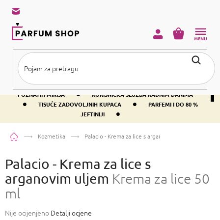
Preskoči
na
sadržaj
KOŠARICA
•
BESPLATNA DOSTAVA IZNAD PRIBLIŽNO 37 €
400+ SVJETSKI
•
POZNATIH MIRISA
KORISNIČKA SLUŽBA RADNIM DANIMA
•
•
TISUĆE ZADOVOLJNIH KUPACA
PARFEMI I DO 80 %
•
JEFTINIJI
Početna
Kozmetika
Palacio - Krema za lice s arganovim uljem
Krema za l
Palacio - Krema za lice s
arganovim uljem
Krema za lice 50
ml
Prosječna
Nije ocijenjeno
Detalji ocjene