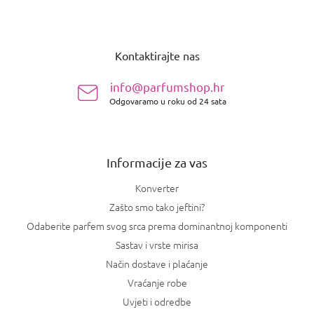
P
o
Kontaktirajte nas
d
n
info@parfumshop.hr
o
Odgovaramo u roku od 24 sata
ž
j
e
Informacije za vas
Konverter
Zašto smo tako jeftini?
Odaberite parfem svog srca prema dominantnoj komponenti
Sastav i vrste mirisa
Način dostave i plaćanje
Vraćanje robe
Uvjeti i odredbe