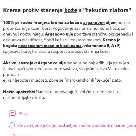
Izmjeri
cijenu:
Krema protiv starenja
kože
s "tekućim zlatom"
bori se
100% prirodna hranjiva krema za kožu s
arganovim
uljem
protiv starenja kože i bora. Pogodan je za normalnu i suhu kožu, za
dnevnu i noćnu njegu.
podržava staničnu oksigenaciju i
Arganovo
ulje
osigurava elastičnost, čineći kožu svilenkasto mekom.
Krema je
bogata
nezasićenim masnim kiselinama
, vitaminima E, A i F,
sprječava bore, hidratizira i usporava proces starenja kože.
jedno je od najrjeđih ulja na svijetu.
Aktivni sastojak:
Arganovo ulje
Zahvaljujući svom jedinstvenom sastavu, stoljećima je za Marokanke
prirodan
eliksir ljepote i mladosti. Zove se "marokansko" ili "tekuće" zlato.
Nanesite odgovarajuću količinu kreme na lice i
Način upotrebe:
nježno utrljajte u kožu.
Pitaj
Čuvar cijene još nije postavljen, molimo odaberite barem jedn