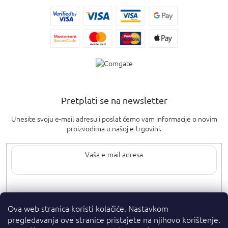
Pretplati se na newsletter
Unesite svoju e-mail adresu i poslat ćemo vam informacije o novim
proizvodima u našoj e-trgovini.
Upisom svoje e-pošte pristajete na
uvjete privatnosti
.
Ova web stranica koristi kolačiće. Nastavkom
pregledavanja ove stranice pristajete na njihovo korištenje.