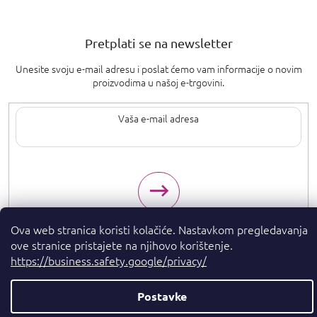
Pretplati se na newsletter
Unesite svoju e-mail adresu i poslat ćemo vam informacije o novim
proizvodima u našoj e-trgovini.
Upisom svoje e-pošte pristajete na
uvjete privatnosti
.
Ova web stranica koristi kolačiće. Nastavkom pregledavanja
ove stranice pristajete na njihovo korištenje.
https://business.safety.google/privacy/
Autorska prava 2026
. Sva prava pridržana.
Parfumshop.hr
Postavke
Kreirao Shoptet Premium