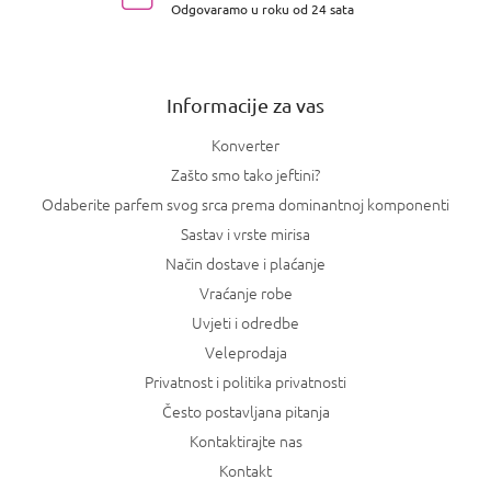
Odgovaramo u roku od 24 sata
ž
j
e
Informacije za vas
Konverter
Zašto smo tako jeftini?
Odaberite parfem svog srca prema dominantnoj komponenti
Sastav i vrste mirisa
Način dostave i plaćanje
Vraćanje robe
Uvjeti i odredbe
Veleprodaja
Privatnost i politika privatnosti
Često postavljana pitanja
Kontaktirajte nas
Kontakt