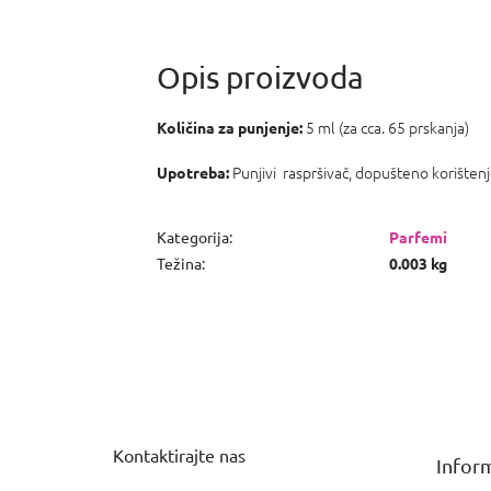
5 ml (za cca. 65 prskanja)
Količina za punjenje:
Punjivi raspršivač, dopušteno korištenj
Upotreba:
Kategorija
:
Parfemi
Težina
:
0.003 kg
P
o
d
n
Kontaktirajte nas
Inform
o