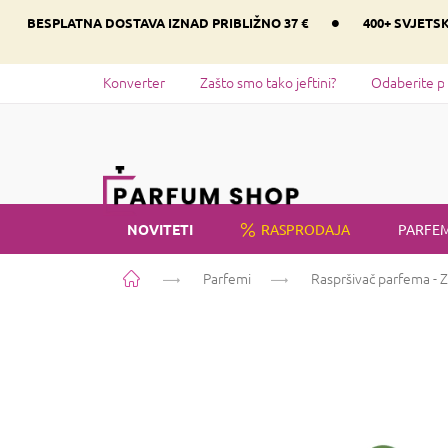
Preskoči
•
BESPLATNA DOSTAVA IZNAD PRIBLIŽNO 37 €
400+ SVJETS
na
sadržaj
Konverter
Zašto smo tako jeftini?
Odaberite p
NOVITETI
RASPRODAJA
PARFEM
Početna
Parfemi
Raspršivač parfema - Z