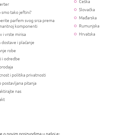
Češka
erter
Slovačka
 smo tako jeftini?
Mađarska
erite parfem svog srca prema
Rumunjska
nantnoj komponenti
Hrvatska
v i vrste mirisa
 dostave i plaćanje
anje robe
i i odredbe
prodaja
tnost i politika privatnosti
 postavljana pitanja
ktirajte nas
akt
je o novim proizvodima u našoj e-