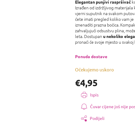
proizvoda
ko
Elegantan punjivi raspršivač
je
Izrađen od izdržljivog materijala
0,0
vjerni suputnik na svakom putova
od
ćete imati pregled koliko vam je
5
iznenaditi prazna bočica. Kompakt
zvjezdica.
zahvaljujući odsustvu plina, može
leta. Dostupan
u nekoliko elega
pronaći će svoje mjesto u svakoj k
Ponuda dostave
Očekujemo uskoro
€4,95
Izmjeri
Ispis
cijenu:
Čuvar cijene još nije p
Podijeli