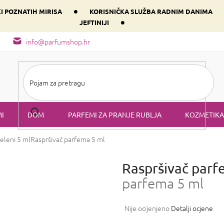
•
KI POZNATIH MIRISA
KORISNIČKA SLUŽBA RADNIM DANIMA
•
JEFTINIJI
arfem svog srca prema dominantnoj komponenti
Sastav i vrste mirisa
info@parfumshop.hr
I
DOM
PARFEMI ZA PRANJE RUBLJA
KOZMETIKA
eleni 5 ml
Raspršivač parfema 5 ml
Raspršivač parf
parfema 5 ml
Prosječna
Nije ocijenjeno
Detalji ocjene
ocjena