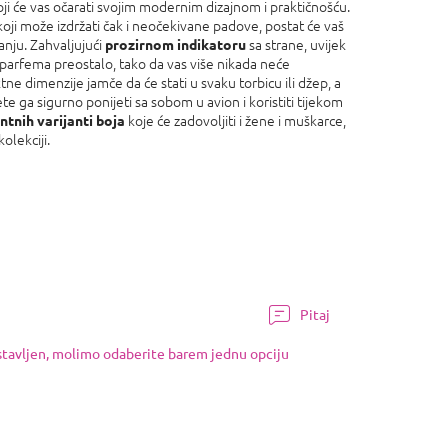
ji će vas očarati svojim modernim dizajnom i praktičnošću.
 koji može izdržati čak i neočekivane padove, postat će vaš
nju. Zahvaljujući
sa strane, uvijek
prozirnom indikatoru
 parfema preostalo, tako da vas više nikada neće
ne dimenzije jamče da će stati u svaku torbicu ili džep, a
te ga sigurno ponijeti sa sobom u avion i koristiti tijekom
koje će zadovoljiti i žene i muškarce,
ntnih varijanti boja
olekciji.
Pitaj
ostavljen, molimo odaberite barem jednu opciju