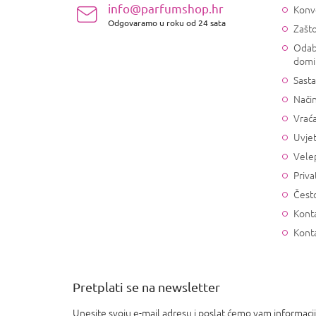
ž
info@parfumshop.hr
Konv
j
Odgovaramo u roku od 24 sata
Zašto
e
Odab
domi
Sasta
Način
Vrać
Uvjet
Vele
Priva
Često
Konta
Kont
Pretplati se na newsletter
Unesite svoju e-mail adresu i poslat ćemo vam informaci