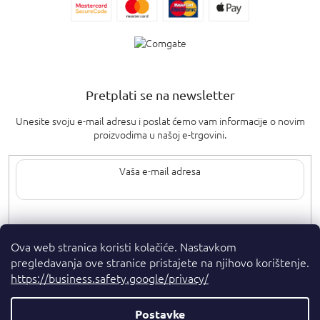
Pretplati se na newsletter
Unesite svoju e-mail adresu i poslat ćemo vam informacije o novim
proizvodima u našoj e-trgovini.
Upisom svoje e-pošte pristajete na
uvjete privatnosti
.
Ova web stranica koristi kolačiće. Nastavkom
pregledavanja ove stranice pristajete na njihovo korištenje.
https://business.safety.google/privacy/
Postavke