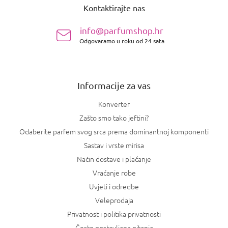
Kontaktirajte nas
d
n
info@parfumshop.hr
o
Odgovaramo u roku od 24 sata
ž
j
e
Informacije za vas
Konverter
Zašto smo tako jeftini?
Odaberite parfem svog srca prema dominantnoj komponenti
Sastav i vrste mirisa
Način dostave i plaćanje
Vraćanje robe
Uvjeti i odredbe
Veleprodaja
Privatnost i politika privatnosti
Često postavljana pitanja