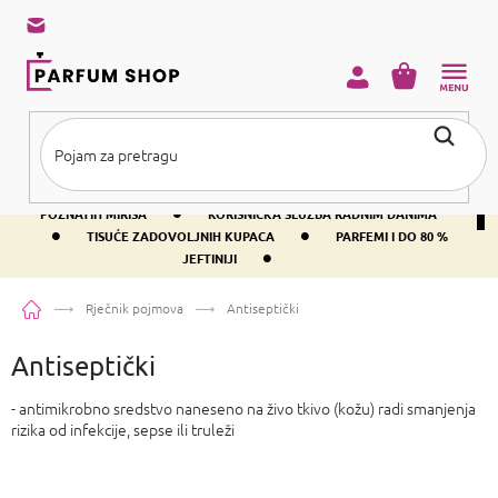
Preskoči
na
sadržaj
KOŠARICA
•
BESPLATNA DOSTAVA IZNAD PRIBLIŽNO 37 €
400+ SVJETSKI
•
POZNATIH MIRISA
KORISNIČKA SLUŽBA RADNIM DANIMA
•
•
TISUĆE ZADOVOLJNIH KUPACA
PARFEMI I DO 80 %
•
JEFTINIJI
Početna
Rječnik pojmova
Antiseptički
Antiseptički
- antimikrobno sredstvo naneseno na živo tkivo (kožu) radi smanjenja
rizika od infekcije, sepse ili truleži
P
o