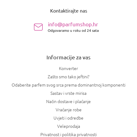
o
Kontaktirajte nas
d
n
info@parfumshop.hr
o
Odgovaramo u roku od 24 sata
ž
j
e
Informacije za vas
Konverter
Zašto smo tako jeftini?
Odaberite parfem svog srca prema dominantnoj komponenti
Sastav i vrste mirisa
Način dostave i plaćanje
Vraćanje robe
Uvjeti i odredbe
Veleprodaja
Privatnost i politika privatnosti