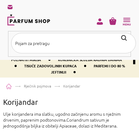
Preskoči
na
sadržaj
KOŠARICA
•
BESPLATNA DOSTAVA IZNAD PRIBLIŽNO 37 €
400+ SVJETSKI
•
POZNATIH MIRISA
KORISNIČKA SLUŽBA RADNIM DANIMA
•
•
TISUĆE ZADOVOLJNIH KUPACA
PARFEMI I DO 80 %
•
JEFTINIJI
Početna
Rječnik pojmova
Korijandar
Korijandar
Ulje korijandera ima slatku, ugodno začinjenu aromu s nježnim
drvenim, paprenim podtonovima.Coriandrum sativum je
jednogodišnja biljka iz obitelji Apiaceae, dolazi iz Mediterana.
P