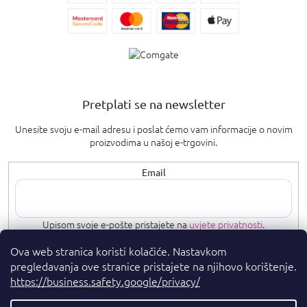
Pretplati se na newsletter
Unesite svoju e-mail adresu i poslat ćemo vam informacije o novim
proizvodima u našoj e-trgovini.
Email
Upisom svoje e-pošte pristajete na
uvjete privatnosti
.
Ova web stranica koristi kolačiće. Nastavkom
PRETPLATI SE
pregledavanja ove stranice pristajete na njihovo korištenje.
https://business.safety.google/privacy/