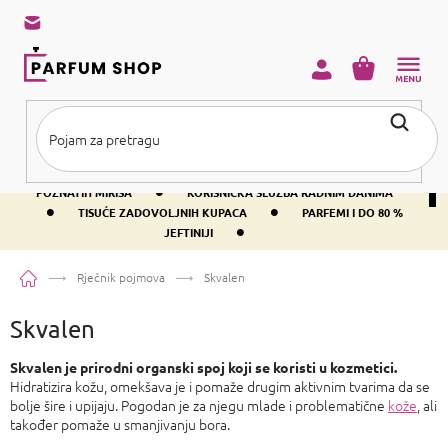
Preskoči
na
sadržaj
KOŠARICA
•
BESPLATNA DOSTAVA IZNAD PRIBLIŽNO 37 €
400+ SVJETSKI
•
POZNATIH MIRISA
KORISNIČKA SLUŽBA RADNIM DANIMA
•
•
TISUĆE ZADOVOLJNIH KUPACA
PARFEMI I DO 80 %
•
JEFTINIJI
Početna
Rječnik pojmova
Skvalen
Skvalen
Skvalen je prirodni organski spoj koji se koristi u kozmetici.
Hidratizira kožu, omekšava je i pomaže drugim aktivnim tvarima da se
bolje šire i upijaju. Pogodan je za njegu mlade i problematične
kože
, ali
također pomaže u smanjivanju bora.