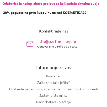
Odaberite iz našeg izbora proizvoda koji sadrže skvalen ovdje
20% popusta na prvu kupovinu uz kod KOZMETIKA20
P
o
Kontaktirajte nas
d
n
info@parfumshop.hr
o
Odgovaramo u roku od 24 sata
ž
j
e
Informacije za vas
Konverter
Zašto smo tako jeftini?
Odaberite parfem svog srca prema dominantnoj komponenti
Sastav i vrste mirisa
Način dostave i plaćanje