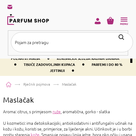
Preskoči
na
sadržaj
KOŠARICA
•
BESPLATNA DOSTAVA IZNAD PRIBLIŽNO 37 €
400+ SVJETSKI
•
POZNATIH MIRISA
KORISNIČKA SLUŽBA RADNIM DANIMA
•
•
TISUĆE ZADOVOLJNIH KUPACA
PARFEMI I DO 80 %
•
JEFTINIJI
Početna
Rječnik pojmova
Maslačak
Maslačak
Aroma: citrus, s primjesom
ruže
, aromatična, gorko - slatka
U kozmetici: ima detoksikacijski, antioksidativni i antifungalni učinak na
kožu i kožu, koristi se, primjerice, za liječenje akni. Učinkovit je i u borbi
protiv starenja
kože
. Smanjuje pojavu linija jetre, bora oko očiju i usana,