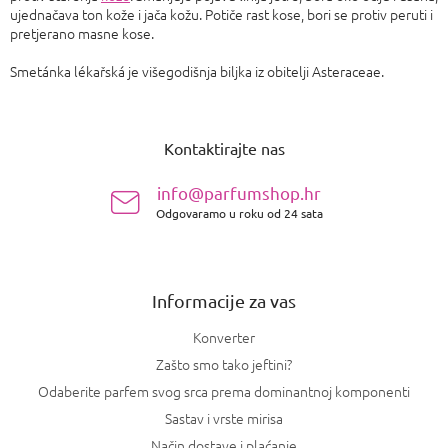
ujednačava ton kože i jača kožu. Potiče rast kose, bori se protiv peruti i
pretjerano masne kose.
Smetánka lékařská je višegodišnja biljka iz obitelji Asteraceae.
P
o
Kontaktirajte nas
d
n
info@parfumshop.hr
o
Odgovaramo u roku od 24 sata
ž
j
e
Informacije za vas
Konverter
Zašto smo tako jeftini?
Odaberite parfem svog srca prema dominantnoj komponenti
Sastav i vrste mirisa
Način dostave i plaćanje