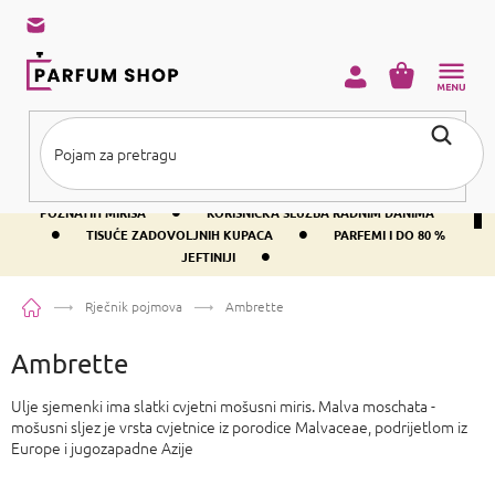
Preskoči
na
sadržaj
KOŠARICA
•
BESPLATNA DOSTAVA IZNAD PRIBLIŽNO 37 €
400+ SVJETSKI
•
POZNATIH MIRISA
KORISNIČKA SLUŽBA RADNIM DANIMA
•
•
TISUĆE ZADOVOLJNIH KUPACA
PARFEMI I DO 80 %
•
JEFTINIJI
Početna
Rječnik pojmova
Ambrette
Ambrette
Ulje sjemenki ima slatki cvjetni mošusni miris. Malva moschata -
mošusni sljez je vrsta cvjetnice iz porodice Malvaceae, podrijetlom iz
Europe i jugozapadne Azije
P