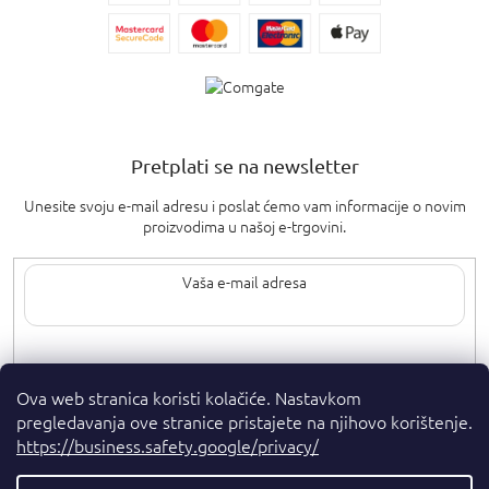
Pretplati se na newsletter
Unesite svoju e-mail adresu i poslat ćemo vam informacije o novim
proizvodima u našoj e-trgovini.
Upisom svoje e-pošte pristajete na
uvjete privatnosti
.
Ova web stranica koristi kolačiće. Nastavkom
pregledavanja ove stranice pristajete na njihovo korištenje.
https://business.safety.google/privacy/