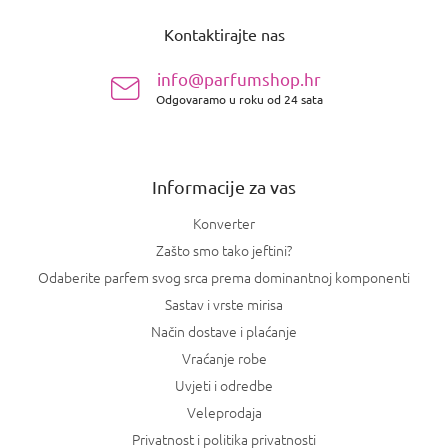
o
Kontaktirajte nas
d
n
info@parfumshop.hr
o
Odgovaramo u roku od 24 sata
ž
j
e
Informacije za vas
Konverter
Zašto smo tako jeftini?
Odaberite parfem svog srca prema dominantnoj komponenti
Sastav i vrste mirisa
Način dostave i plaćanje
Vraćanje robe
Uvjeti i odredbe
Veleprodaja
Privatnost i politika privatnosti