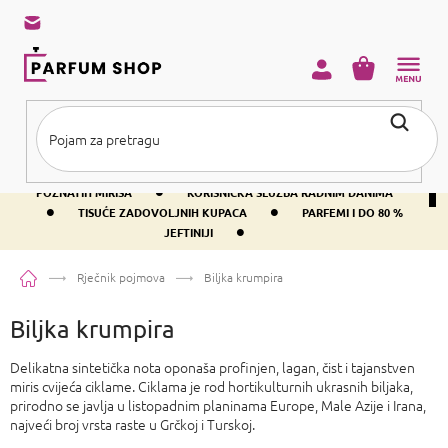
Preskoči
na
sadržaj
KOŠARICA
•
BESPLATNA DOSTAVA IZNAD PRIBLIŽNO 37 €
400+ SVJETSKI
•
POZNATIH MIRISA
KORISNIČKA SLUŽBA RADNIM DANIMA
•
•
TISUĆE ZADOVOLJNIH KUPACA
PARFEMI I DO 80 %
•
JEFTINIJI
Početna
Rječnik pojmova
Biljka krumpira
Biljka krumpira
Delikatna sintetička nota oponaša profinjen, lagan, čist i tajanstven
miris cvijeća ciklame. Ciklama je rod hortikulturnih ukrasnih biljaka,
prirodno se javlja u listopadnim planinama Europe, Male Azije i Irana,
najveći broj vrsta raste u Grčkoj i Turskoj.