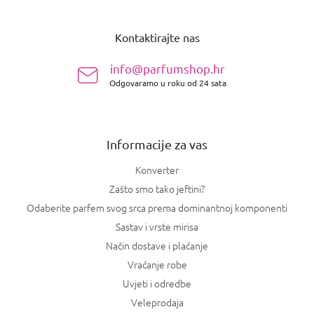
P
o
Kontaktirajte nas
d
n
info@parfumshop.hr
o
Odgovaramo u roku od 24 sata
ž
j
e
Informacije za vas
Konverter
Zašto smo tako jeftini?
Odaberite parfem svog srca prema dominantnoj komponenti
Sastav i vrste mirisa
Način dostave i plaćanje
Vraćanje robe
Uvjeti i odredbe
Veleprodaja