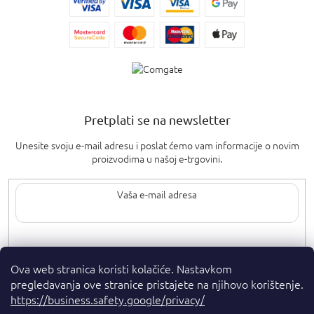
Pretplati se na newsletter
Unesite svoju e-mail adresu i poslat ćemo vam informacije o novim
proizvodima u našoj e-trgovini.
Upisom svoje e-pošte pristajete na
uvjete privatnosti
.
Ova web stranica koristi kolačiće. Nastavkom
pregledavanja ove stranice pristajete na njihovo korištenje.
https://business.safety.google/privacy/