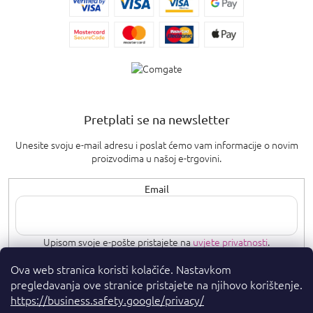
Pretplati se na newsletter
Unesite svoju e-mail adresu i poslat ćemo vam informacije o novim
proizvodima u našoj e-trgovini.
Email
Upisom svoje e-pošte pristajete na
uvjete privatnosti
.
Ova web stranica koristi kolačiće. Nastavkom
PRETPLATI SE
pregledavanja ove stranice pristajete na njihovo korištenje.
https://business.safety.google/privacy/