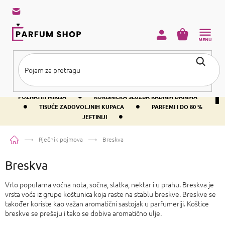
Preskoči
na
sadržaj
KOŠARICA
•
BESPLATNA DOSTAVA IZNAD PRIBLIŽNO 37 €
400+ SVJETSKI
•
POZNATIH MIRISA
KORISNIČKA SLUŽBA RADNIM DANIMA
•
•
TISUĆE ZADOVOLJNIH KUPACA
PARFEMI I DO 80 %
•
JEFTINIJI
Početna
Rječnik pojmova
Breskva
Breskva
Vrlo popularna voćna nota, sočna, slatka, nektar i u prahu. Breskva je
vrsta voća iz grupe koštunica koja raste na stablu breskve. Breskve se
također koriste kao važan aromatični sastojak u parfumeriji. Koštice
breskve se prešaju i tako se dobiva aromatično ulje.