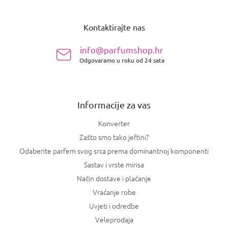
P
o
Kontaktirajte nas
d
n
info@parfumshop.hr
o
Odgovaramo u roku od 24 sata
ž
j
e
Informacije za vas
Konverter
Zašto smo tako jeftini?
Odaberite parfem svog srca prema dominantnoj komponenti
Sastav i vrste mirisa
Način dostave i plaćanje
Vraćanje robe
Uvjeti i odredbe
Veleprodaja