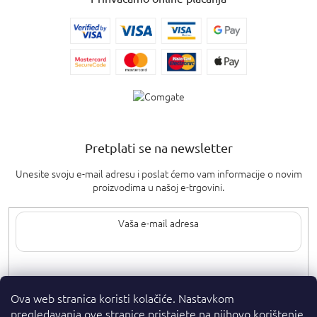
Pretplati se na newsletter
Unesite svoju e-mail adresu i poslat ćemo vam informacije o novim
proizvodima u našoj e-trgovini.
Upisom svoje e-pošte pristajete na
uvjete privatnosti
.
Ova web stranica koristi kolačiće. Nastavkom
pregledavanja ove stranice pristajete na njihovo korištenje.