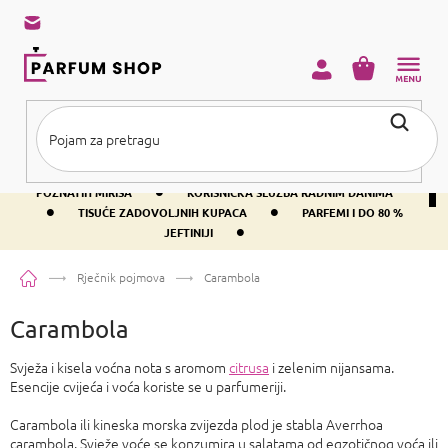
Preskoči
na
sadržaj
KOŠARICA
•
BESPLATNA DOSTAVA IZNAD PRIBLIŽNO 37 €
400+ SVJETSKI
•
POZNATIH MIRISA
KORISNIČKA SLUŽBA RADNIM DANIMA
•
•
TISUĆE ZADOVOLJNIH KUPACA
PARFEMI I DO 80 %
•
JEFTINIJI
Početna
Rječnik pojmova
Carambola
Carambola
Svježa i kisela voćna nota s aromom
citrusa
i zelenim nijansama.
Esencije cvijeća i voća koriste se u parfumeriji.
Carambola ili kineska morska zvijezda plod je stabla Averrhoa
carambola. Svježe voće se konzumira u salatama od egzotičnog voća ili