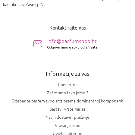
kao ukras za čaše i pića.
P
o
Kontaktirajte nas
d
n
info@parfumshop.hr
o
Odgovaramo u roku od 24 sata
ž
j
e
Informacije za vas
Konverter
Zašto smo tako jeftini?
Odaberite parfem svog srca prema dominantnoj komponenti
Sastav i vrste mirisa
Način dostave i plaćanje
Vraćanje robe
Uvjeti i odredbe