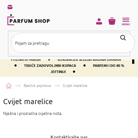
Preskoči
na
sadržaj
KOŠARICA
•
BESPLATNA DOSTAVA IZNAD PRIBLIŽNO 37 €
400+ SVJETSKI
•
POZNATIH MIRISA
KORISNIČKA SLUŽBA RADNIM DANIMA
•
•
TISUĆE ZADOVOLJNIH KUPACA
PARFEMI I DO 80 %
•
JEFTINIJI
Početna
Rječnik pojmova
Cvijet marelice
Cvijet marelice
Nježna i prozračna cvjetna nota.
P
o
Kontaktirajte nas