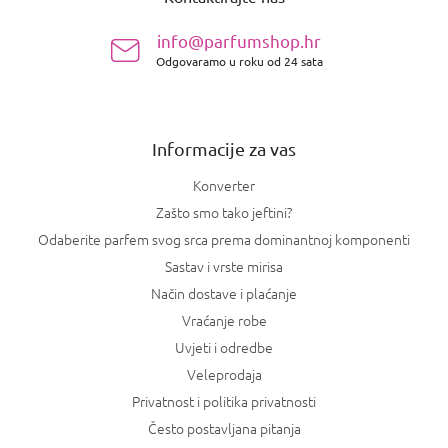
d
n
info@parfumshop.hr
o
Odgovaramo u roku od 24 sata
ž
j
e
Informacije za vas
Konverter
Zašto smo tako jeftini?
Odaberite parfem svog srca prema dominantnoj komponenti
Sastav i vrste mirisa
Način dostave i plaćanje
Vraćanje robe
Uvjeti i odredbe
Veleprodaja
Privatnost i politika privatnosti
Često postavljana pitanja