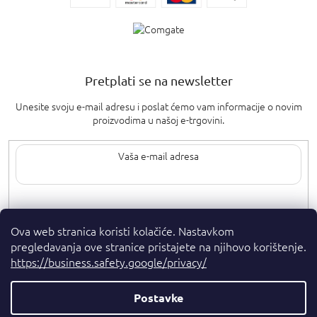
Pretplati se na newsletter
Unesite svoju e-mail adresu i poslat ćemo vam informacije o novim
proizvodima u našoj e-trgovini.
Upisom svoje e-pošte pristajete na
uvjete privatnosti
.
Ova web stranica koristi kolačiće. Nastavkom
pregledavanja ove stranice pristajete na njihovo korištenje.
https://business.safety.google/privacy/
Postavke
Autorska prava 2026
. Sva prava pridržana.
Parfumshop.hr