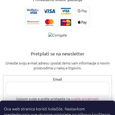
Pretplati se na newsletter
Unesite svoju e-mail adresu i poslat ćemo vam informacije o novim
proizvodima u našoj e-trgovini.
Email
Upisom svoje e-pošte pristajete na
uvjete privatnosti
.
Ova web stranica koristi kolačiće. Nastavkom
PRETPLATI SE
pregledavanja ove stranice pristajete na njihovo korištenje.