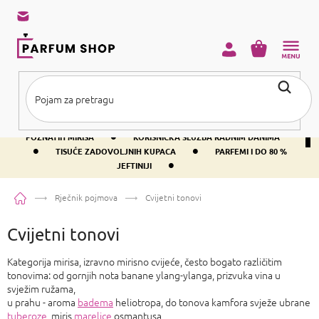
Preskoči
na
sadržaj
KOŠARICA
•
BESPLATNA DOSTAVA IZNAD PRIBLIŽNO 37 €
400+ SVJETSKI
•
POZNATIH MIRISA
KORISNIČKA SLUŽBA RADNIM DANIMA
•
•
TISUĆE ZADOVOLJNIH KUPACA
PARFEMI I DO 80 %
•
JEFTINIJI
Početna
Rječnik pojmova
Cvijetni tonovi
Cvijetni tonovi
Kategorija mirisa, izravno mirisno cvijeće, često bogato različitim
tonovima: od gornjih nota banane ylang-ylanga, prizvuka vina u
svježim ružama,
u prahu - aroma
badema
heliotropa, do tonova kamfora svježe ubrane
tuberoze
, miris
marelice
osmantusa,