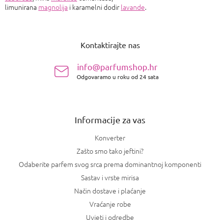
limunirana
magnolija
i karamelni dodir
lavande
.
P
o
Kontaktirajte nas
d
n
info@parfumshop.hr
o
Odgovaramo u roku od 24 sata
ž
j
e
Informacije za vas
Konverter
Zašto smo tako jeftini?
Odaberite parfem svog srca prema dominantnoj komponenti
Sastav i vrste mirisa
Način dostave i plaćanje
Vraćanje robe
Uvjeti i odredbe