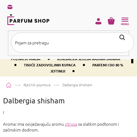
Preskoči
na
sadržaj
KOŠARICA
•
BESPLATNA DOSTAVA IZNAD PRIBLIŽNO 37 €
400+ SVJETSKI
•
POZNATIH MIRISA
KORISNIČKA SLUŽBA RADNIM DANIMA
•
•
TISUĆE ZADOVOLJNIH KUPACA
PARFEMI I DO 80 %
•
JEFTINIJI
Početna
Rječnik pojmova
Dalbergia shisham
Dalbergia shisham
I
Aroma: ima osvježavajuću aromu
citrusa
sa slatkim podtonom i
začinskim dodirom.