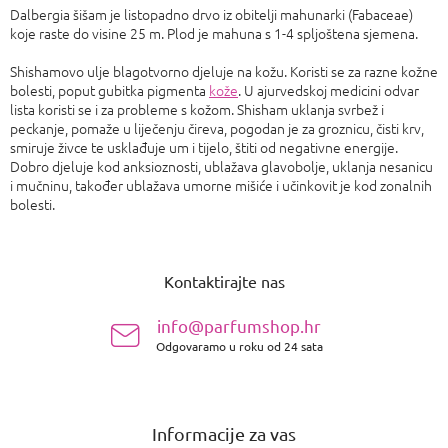
Dalbergia šišam je listopadno drvo iz obitelji mahunarki (Fabaceae)
koje raste do visine 25 m. Plod je mahuna s 1-4 spljoštena sjemena.
Shishamovo ulje blagotvorno djeluje na kožu. Koristi se za razne kožne
bolesti, poput gubitka pigmenta
kože
. U ajurvedskoj medicini odvar
lista koristi se i za probleme s kožom. Shisham uklanja svrbež i
peckanje, pomaže u liječenju čireva, pogodan je za groznicu, čisti krv,
smiruje živce te usklađuje um i tijelo, štiti od negativne energije.
Dobro djeluje kod anksioznosti, ublažava glavobolje, uklanja nesanicu
i mučninu, također ublažava umorne mišiće i učinkovit je kod zonalnih
bolesti.
P
o
Kontaktirajte nas
d
n
info@parfumshop.hr
o
Odgovaramo u roku od 24 sata
ž
j
e
Informacije za vas