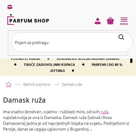
Preskoči
na
sadržaj
KOŠARICA
•
BESPLATNA DOSTAVA IZNAD PRIBLIŽNO 37 €
400+ SVJETSKI
•
POZNATIH MIRISA
KORISNIČKA SLUŽBA RADNIM DANIMA
•
•
TISUĆE ZADOVOLJNIH KUPACA
PARFEMI I DO 80 %
•
JEFTINIJI
Početna
Rječnik pojmova
Damask ruža
Damask ruža
Ima snažno ženstven, cvjetno - ružičasti miris, od svih
ruža
,
najistaknutija je ona iz Damaska. Damask ruža (latinski Rosa
Damascena) jedna je od najvrjednijih biljaka na svijetu. Podrijetlom iz
Perzije, danas se uzgaja uglavnom u Bugarskoj ...