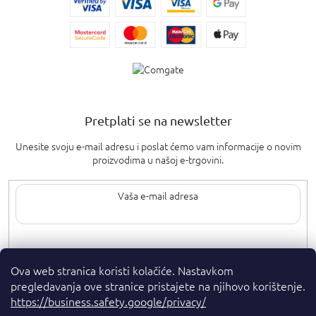
Pretplati se na newsletter
Unesite svoju e-mail adresu i poslat ćemo vam informacije o novim
proizvodima u našoj e-trgovini.
Upisom svoje e-pošte pristajete na
uvjete privatnosti
.
Ova web stranica koristi kolačiće. Nastavkom
pregledavanja ove stranice pristajete na njihovo korištenje.
https://business.safety.google/privacy/