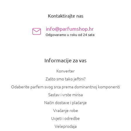
P
o
Kontaktirajte nas
d
n
info@parfumshop.hr
o
Odgovaramo u roku od 24 sata
ž
j
e
Informacije za vas
Konverter
Zašto smo tako jeftini?
Odaberite parfem svog srca prema dominantnoj komponenti
Sastav i vrste mirisa
Način dostave i plaćanje
Vraćanje robe
Uvjeti i odredbe
Veleprodaja