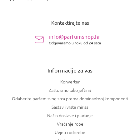
P
o
Kontaktirajte nas
d
n
info@parfumshop.hr
o
Odgovaramo u roku od 24 sata
ž
j
e
Informacije za vas
Konverter
Zašto smo tako jeftini?
Odaberite parfem svog srca prema dominantnoj komponenti
Sastav i vrste mirisa
Način dostave i plaćanje
Vraćanje robe
Uvjeti i odredbe