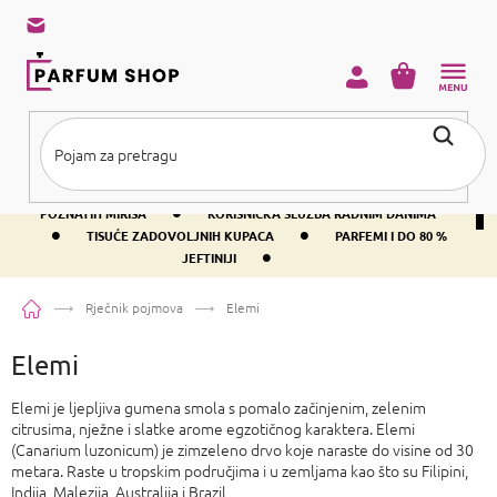
Preskoči
na
sadržaj
KOŠARICA
•
BESPLATNA DOSTAVA IZNAD PRIBLIŽNO 37 €
400+ SVJETSKI
•
POZNATIH MIRISA
KORISNIČKA SLUŽBA RADNIM DANIMA
•
•
TISUĆE ZADOVOLJNIH KUPACA
PARFEMI I DO 80 %
•
JEFTINIJI
Početna
Rječnik pojmova
Elemi
Elemi
Elemi je ljepljiva gumena smola s pomalo začinjenim, zelenim
citrusima, nježne i slatke arome egzotičnog karaktera. Elemi
(Canarium luzonicum) je zimzeleno drvo koje naraste do visine od 30
metara. Raste u tropskim područjima i u zemljama kao što su Filipini,
Indija, Malezija, Australija i Brazil