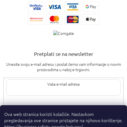
Pretplati se na newsletter
Unesite svoju e-mail adresu i poslat ćemo vam informacije o novim
proizvodima u našoj e-trgovini.
Upisom svoje e-pošte pristajete na
uvjete privatnosti
.
Ova web stranica koristi kolačiće. Nastavkom
pregledavanja ove stranice pristajete na njihovo korištenje.
https://business.safety.google/privacy/