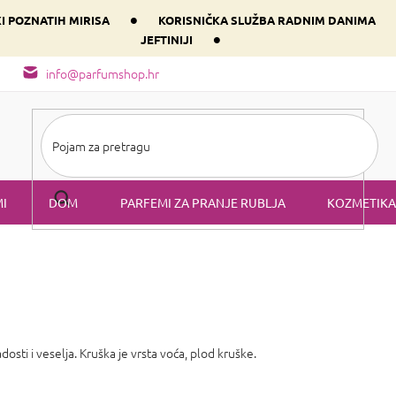
•
KI POZNATIH MIRISA
KORISNIČKA SLUŽBA RADNIM DANIMA
•
JEFTINIJI
arfem svog srca prema dominantnoj komponenti
Sastav i vrste mirisa
info@parfumshop.hr
I
DOM
PARFEMI ZA PRANJE RUBLJA
KOZMETIKA
osti i veselja. Kruška je vrsta voća, plod kruške.