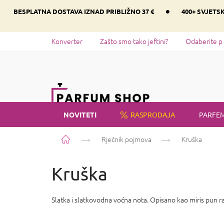
Preskoči
•
BESPLATNA DOSTAVA IZNAD PRIBLIŽNO 37 €
400+ SVJETS
na
sadržaj
Konverter
Zašto smo tako jeftini?
Odaberite p
NOVITETI
RASPRODAJA
PARFEM
Početna
Rječnik pojmova
Kruška
Kruška
Slatka i slatkovodna voćna nota. Opisano kao miris pun rad
P