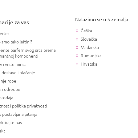
Nalazimo se u 5 zemalja
acije za vas
Češka
erter
Slovačka
 smo tako jeftini?
Mađarska
erite parfem svog srca prema
Rumunjska
nantnoj komponenti
Hrvatska
v i vrste mirisa
 dostave i plaćanje
anje robe
i i odredbe
prodaja
tnost i politika privatnosti
 postavljana pitanja
ktirajte nas
akt