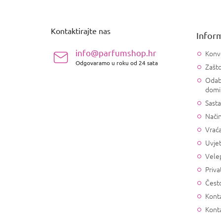
o
d
n
Kontaktirajte nas
Inform
o
ž
info@parfumshop.hr
Konv
j
Odgovaramo u roku od 24 sata
Zašto
e
Odab
domi
Sasta
Način
Vrać
Uvjet
Vele
Priva
Često
Konta
Kont