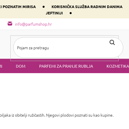
•
KI POZNATIH MIRISA
KORISNIČKA SLUŽBA RADNIM DANIMA
•
JEFTINIJI
arfem svog srca prema dominantnoj komponenti
Sastav i vrste mirisa
info@parfumshop.hr
I
DOM
PARFEMI ZA PRANJE RUBLJA
KOZMETIKA
ljaka iz obitelji ružičastih. Njegovi plodovi poznati su kao kupine.