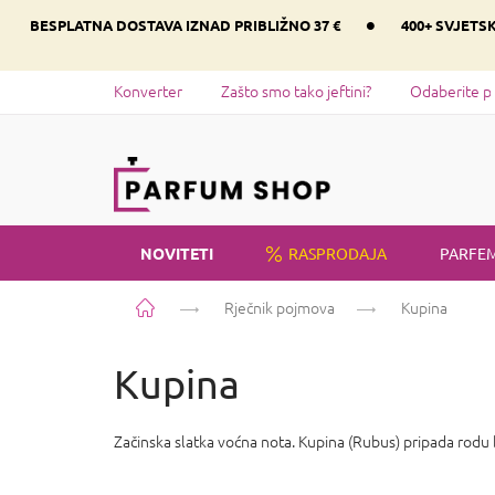
Preskoči
•
BESPLATNA DOSTAVA IZNAD PRIBLIŽNO 37 €
400+ SVJETS
na
sadržaj
Konverter
Zašto smo tako jeftini?
Odaberite p
NOVITETI
RASPRODAJA
PARFEM
Početna
Rječnik pojmova
Kupina
Kupina
Začinska slatka voćna nota. Kupina (Rubus) pripada rodu bi
P