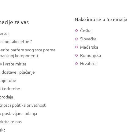
Nalazimo se u 5 zemalja
acije za vas
Češka
erter
Slovačka
 smo tako jeftini?
Mađarska
erite parfem svog srca prema
Rumunjska
nantnoj komponenti
Hrvatska
v i vrste mirisa
 dostave i plaćanje
anje robe
i i odredbe
prodaja
tnost i politika privatnosti
 postavljana pitanja
ktirajte nas
akt