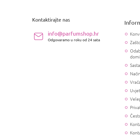
o
d
n
Kontaktirajte nas
Inform
o
ž
info@parfumshop.hr
Konv
j
Odgovaramo u roku od 24 sata
Zašto
e
Odab
domi
Sasta
Način
Vrać
Uvjet
Vele
Priva
Često
Konta
Kont