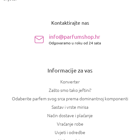
P
o
Kontaktirajte nas
d
n
info@parfumshop.hr
o
Odgovaramo u roku od 24 sata
ž
j
e
Informacije za vas
Konverter
Zašto smo tako jeftini?
Odaberite parfem svog srca prema dominantnoj komponenti
Sastav i vrste mirisa
Način dostave i plaćanje
Vraćanje robe
Uvjeti i odredbe