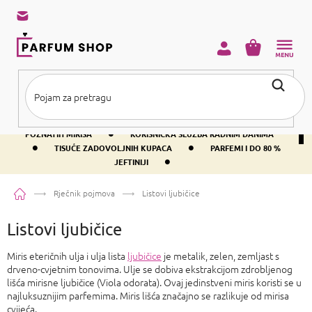
Preskoči
na
sadržaj
KOŠARICA
•
BESPLATNA DOSTAVA IZNAD PRIBLIŽNO 37 €
400+ SVJETSKI
•
POZNATIH MIRISA
KORISNIČKA SLUŽBA RADNIM DANIMA
•
•
TISUĆE ZADOVOLJNIH KUPACA
PARFEMI I DO 80 %
•
JEFTINIJI
Početna
Rječnik pojmova
Listovi ljubičice
Listovi ljubičice
Miris eteričnih ulja i ulja lista
ljubičice
je metalik, zelen, zemljast s
drveno-cvjetnim tonovima. Ulje se dobiva ekstrakcijom zdrobljenog
lišća mirisne ljubičice (Viola odorata). Ovaj jedinstveni miris koristi se u
najluksuznijim parfemima. Miris lišća značajno se razlikuje od mirisa
cvijeća.