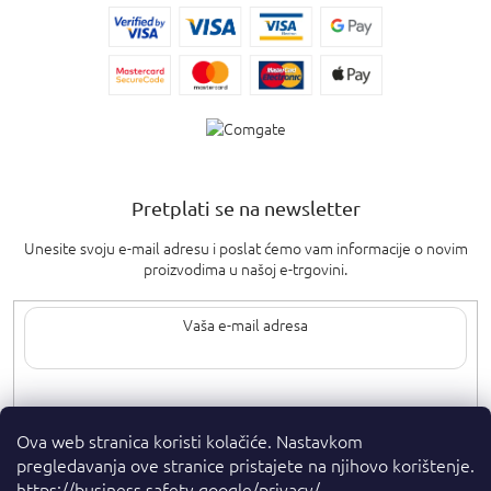
Pretplati se na newsletter
Unesite svoju e-mail adresu i poslat ćemo vam informacije o novim
proizvodima u našoj e-trgovini.
Upisom svoje e-pošte pristajete na
uvjete privatnosti
.
Ova web stranica koristi kolačiće. Nastavkom
pregledavanja ove stranice pristajete na njihovo korištenje.
https://business.safety.google/privacy/