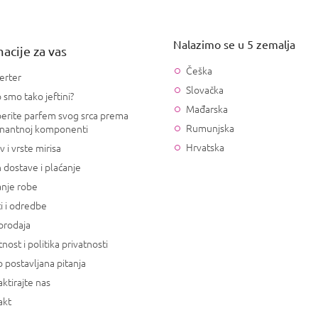
Nalazimo se u 5 zemalja
acije za vas
Češka
erter
Slovačka
 smo tako jeftini?
Mađarska
erite parfem svog srca prema
Rumunjska
nantnoj komponenti
Hrvatska
v i vrste mirisa
 dostave i plaćanje
anje robe
i i odredbe
prodaja
tnost i politika privatnosti
 postavljana pitanja
ktirajte nas
akt