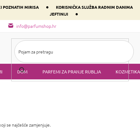
•
KI POZNATIH MIRISA
KORISNIČKA SLUŽBA RADNIM DANIMA
•
JEFTINIJI
arfem svog srca prema dominantnoj komponenti
Sastav i vrste mirisa
info@parfumshop.hr
I
DOM
PARFEMI ZA PRANJE RUBLJA
KOZMETIKA
 koji se najčešće zamjenjuje.