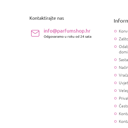
o
d
n
Kontaktirajte nas
Inform
o
ž
info@parfumshop.hr
Konv
j
Odgovaramo u roku od 24 sata
Zašto
e
Odab
domi
Sasta
Način
Vrać
Uvjet
Vele
Priva
Često
Konta
Kont