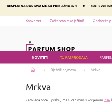
Preskoči
•
BESPLATNA DOSTAVA IZNAD PRIBLIŽNO 37 €
400+ SVJETS
na
sadržaj
Konverter
Zašto smo tako jeftini?
Odaberite p
NOVITETI
RASPRODAJA
PARFEM
Početna
Rječnik pojmova
Mrkva
Mrkva
Zemljana nota u prahu, ima sličan miris s korijenom
irisa
,
P