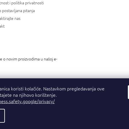
tnost i politika privatnosti
 postavljana pitanja
ktirajte nas
akt
je o novim proizvodima u našoj e-
anica koristi kolačiće. Nastavkom pregledavanja ove
stajete na njihovo korištenje.
ness.safety.google/privacy/
a.