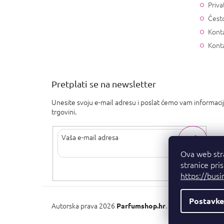
Priva
Često
Konta
Kont
Pretplati se na newsletter
Unesite svoju e-mail adresu i poslat ćemo vam informaci
trgovini.
Ova web str
stranice pri
Upisom svoje e-pošte pristajete na
uvjete privatnosti
.
https://busi
Postavke
Autorska prava 2026
. Sva prava pridržan
Parfumshop.hr