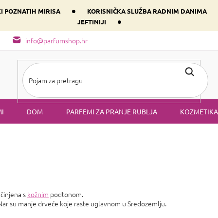
•
KI POZNATIH MIRISA
KORISNIČKA SLUŽBA RADNIM DANIMA
•
JEFTINIJI
arfem svog srca prema dominantnoj komponenti
Sastav i vrste mirisa
info@parfumshop.hr
I
DOM
PARFEMI ZA PRANJE RUBLJA
KOZMETIKA
ačinjena s
kožnim
podtonom.
. Nar su manje drveće koje raste uglavnom u Sredozemlju.