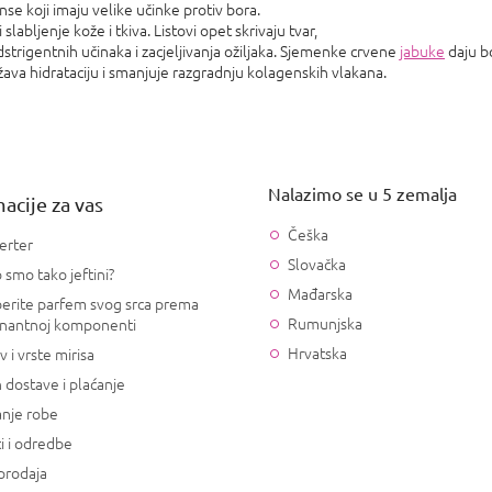
se koji imaju velike učinke protiv bora.
slabljenje kože i tkiva. Listovi opet skrivaju tvar,
dstrigentnih učinaka i zacjeljivanja ožiljaka. Sjemenke crvene
jabuke
daju b
žava hidrataciju i smanjuje razgradnju kolagenskih vlakana.
Nalazimo se u 5 zemalja
acije za vas
Češka
erter
Slovačka
 smo tako jeftini?
Mađarska
erite parfem svog srca prema
Rumunjska
nantnoj komponenti
Hrvatska
v i vrste mirisa
 dostave i plaćanje
anje robe
i i odredbe
prodaja