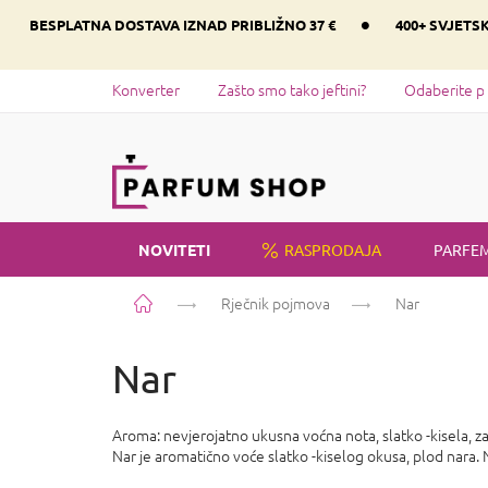
Preskoči
•
BESPLATNA DOSTAVA IZNAD PRIBLIŽNO 37 €
400+ SVJETS
na
sadržaj
Konverter
Zašto smo tako jeftini?
Odaberite p
NOVITETI
RASPRODAJA
PARFEM
Početna
Rječnik pojmova
Nar
Nar
Aroma: nevjerojatno ukusna voćna nota, slatko -kisela, z
Nar je aromatično voće slatko -kiselog okusa, plod nara