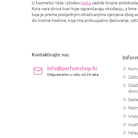
U kozmetici: lišće i plodovi
šipka
sadrže brojne antioksidan
Kora nara skriva tvari koje ograničavaju oksidaciju, a time i 
koja je prema posljednjim istraživanjima cijenjena zbog a
do linolne kiseline, koja ima protuupalno djelovanje, odr
P
o
d
n
Kontaktirajte nas
Inform
o
ž
info@parfumshop.hr
Konv
j
Odgovaramo u roku od 24 sata
Zašto
e
Odab
domi
Sasta
Način
Vrać
Uvjet
Vele